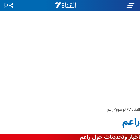
القناة 7
الوسوم
راعم
راعم
أخبار وتحديثات حول راعم