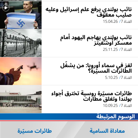
نائب بولندي يرفع علم إسرائيل وعليه
صليب معقوف
القناة 7
15.04.26
نائب بولندي يهاجم اليهود أمام
معسكر أوشفيتز
القناة 7
25.11.25
لغز في سماء أوروبا: من يشغّل
الطائرات المسيّرة؟
القناة 7
5.10.25
طائرات مسيّرة روسية تخترق أجواء
بولندا وتغلق مطارات
القناة 7
10.09.25
الوسوم المرتبطة
معاداة السامية
طائرات مسيّرة