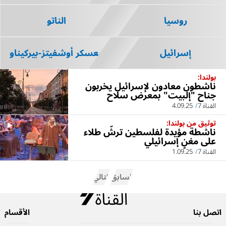
روسيا
الناتو
إسرائيل
معسكر أوشفيتز-بيركيناو
بولندا:
ناشطون معادون لإسرائيل يخربون
جناح "إلبيت" بمعرض سلاح
القناة 7
4.09.25
توثيق من بولندا:
ناشطة مؤيدة لفلسطين ترشّ طلاء
على مغنٍ إسرائيلي
القناة 7
1.09.25
السابق
التالي
اتصل بنا
الأقسام