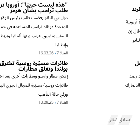
"هذه ليست حربنا": أوروبا ت
ريد
طلب ترامب بشأن هرمز
دول في الناتو رفضت طلب رئيس الولاي
 أوروبية
المتحدة دونالد ترامب المساهمة في حما
قال إن
السفن بمضيق هرمز، بينها ألمانيا وبريطان
ناتو
وإيطاليا
القناة 7
16.03.26
ّل
طائرات مسيّرة روسية تخترق 
بولندا وتغلق مطارات
د رصد
إغلاق مطار وارسو ومطارات أخرى بعد اخ
لدنمارك
طائرات روسية مسيّرة للمجال الجوي الب
ورفع حالة التأهب
القناة 7
10.09.25
السابق
التالي