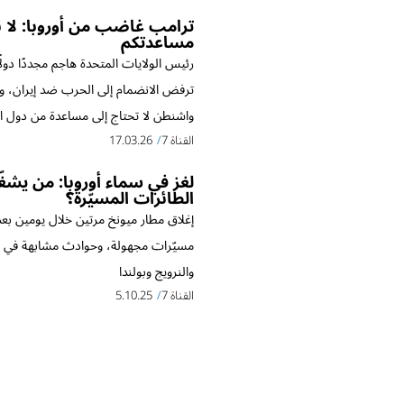
ترامب غاضب من أوروبا: لا ن
مساعدتكم
رئيس الولايات المتحدة هاجم مجددًا دولًا
ترفض الانضمام إلى الحرب ضد إيران، و
واشنطن لا تحتاج إلى مساعدة من دول ال
القناة 7
17.03.26
لغز في سماء أوروبا: من يشغ
الطائرات المسيّرة؟
إغلاق مطار ميونخ مرتين خلال يومين بع
مسيّرات مجهولة، وحوادث مشابهة في ا
والنرويج وبولندا
القناة 7
5.10.25