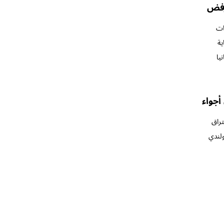
رفض
ات
ية
يا
أجواء
تراق
ولندي