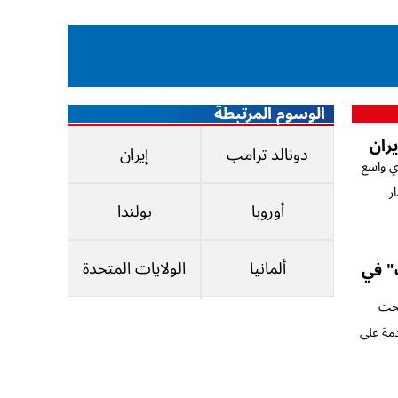
الوسوم المرتبطة
يران
دونالد ترامب
إيران
ي واسع
ر
أوروبا
بولندا
ألمانيا
الولايات المتحدة
" في
تحت
مة على