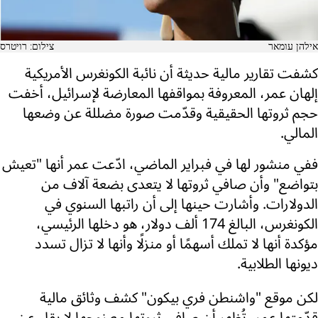
אילהן עומאר
צילום: רויטרס
كشفت تقارير مالية حديثة أن نائبة الكونغرس الأمريكية
إلهان عمر، المعروفة بمواقفها المعارضة لإسرائيل، أخفت
حجم ثروتها الحقيقية وقدّمت صورة مضللة عن وضعها
المالي.
ففي منشور لها في فبراير الماضي، ادّعت عمر أنها "تعيش
بتواضع" وأن صافي ثروتها لا يتعدى بضعة آلاف من
الدولارات. وأشارت حينها إلى أن راتبها السنوي في
الكونغرس، البالغ 174 ألف دولار، هو دخلها الرئيسي،
مؤكدة أنها لا تملك أسهمًا أو منزلًا وأنها لا تزال تسدد
ديونها الطلابية.
لكن موقع "واشنطن فري بيكون" كشف وثائق مالية