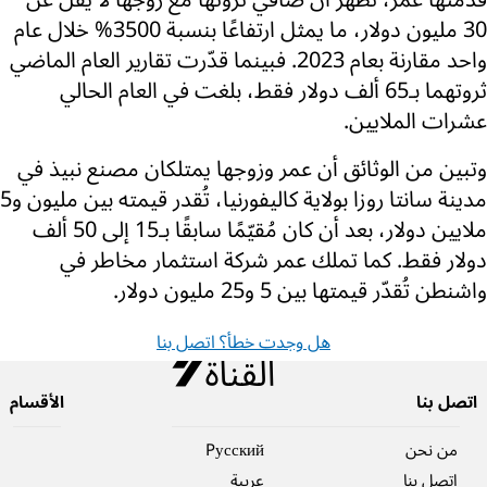
قدّمتها عمر، تُظهر أن صافي ثروتها مع زوجها لا يقل عن
30 مليون دولار، ما يمثل ارتفاعًا بنسبة 3500% خلال عام
واحد مقارنة بعام 2023. فبينما قدّرت تقارير العام الماضي
ثروتهما بـ65 ألف دولار فقط، بلغت في العام الحالي
عشرات الملايين.
وتبين من الوثائق أن عمر وزوجها يمتلكان مصنع نبيذ في
مدينة سانتا روزا بولاية كاليفورنيا، تُقدر قيمته بين مليون و5
ملايين دولار، بعد أن كان مُقيّمًا سابقًا بـ15 إلى 50 ألف
دولار فقط. كما تملك عمر شركة استثمار مخاطر في
واشنطن تُقدّر قيمتها بين 5 و25 مليون دولار.
هل وجدت خطأ؟ اتصل بنا
اتصل بنا
الأقسام
من نحن
Pусский
اتصل بنا
عربية