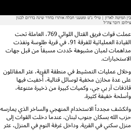
בין המיטה לארון | טילי נ"ט ומטעני חבלה אותרו בחדר שינה בדרום לבנון
צילום: דובר צה"ל
عملت قوات فريق القتال اللوائي 769، العاملة تحت
القيادة العملياتية للفرقة 91، في قرية طلوسة ونفذت
مداهمات لمبان مشبوهة حُددت مسبقاً من قبل جهات
الاستخبارات.
وخلال عمليات التمشيط في منطقة القرية، عثر المقاتلون
على عدة مخازن مخفية لوسائل قتالية، أُخفيت فيها
قاذفات آر بي جي، وكميات كبيرة من ذخيرة متنوعة،
وأسلحة خفيفة كثيرة.
وانكشف مجدداً الاستخدام المنهجي والساخر الذي يمارسه
حزب الله بسكان جنوب لبنان، عندما دخلت القوات إلى
منزل سكني في القرية. وداخل غرفة النوم في المنزل، عثر