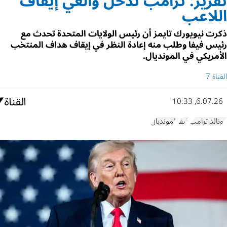
تقرير: ترامب تدخل وأُلغي إيقاف
اللاعب
ذكرت نيويورك تايمز أن رئيس الولايات المتحدة تحدث مع
رئيس فيفا وطلب منه إعادة النظر في إيقاف هداف المنتخب
الأمريكي في المونديال.
القناة 7
6.07.26, 10:33
دونالد ترامب
فيفا
المونديال