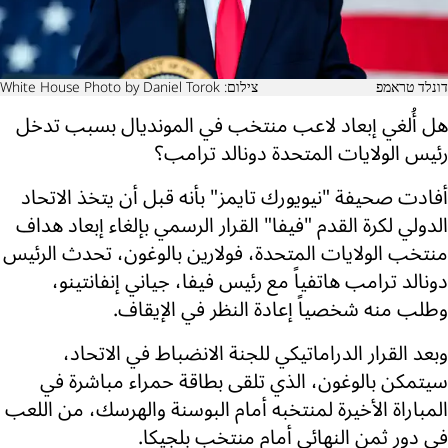
דונלד טראמפ
צילום: White House Photo by Daniel Torok
هل أُلغي إبعاد لاعب منتخب في المونديال بسبب تدخل
رئيس الولايات المتحدة دونالد ترامب؟
أفادت صحيفة "نيويورك تايمز" بأنه قبل أن يتخذ الاتحاد
الدولي لكرة القدم "فيفا" القرار الرسمي بإلغاء إبعاد هداف
منتخب الولايات المتحدة، فولارين بالوغون، تحدث الرئيس
دونالد ترامب هاتفياً مع رئيس فيفا، جياني إنفانتينو،
وطلب منه شخصياً إعادة النظر في الإيقاف.
وبعد القرار الدراماتيكي للجنة الانضباط في الاتحاد،
سيتمكن بالوغون، الذي تلقى بطاقة حمراء مباشرة في
المباراة الأخيرة لمنتخبه أمام البوسنة والهرسك، من اللعب
في دور ثمن النهائي أمام منتخب بلجيكا.