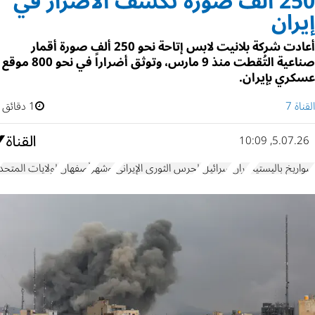
250 ألف صورة تكشف الأضرار في
إيران
أعادت شركة بلانيت لابس إتاحة نحو 250 ألف صورة أقمار
صناعية التُقطت منذ 9 مارس، وتوثق أضراراً في نحو 800 موقع
عسكري بإيران.
القناة 7
1 دقائق
5.07.26, 10:09
صواريخ باليستية
إيران
إسرائيل
الحرس الثوري الإيراني
بوشهر
أصفهان
الولايات المتحد