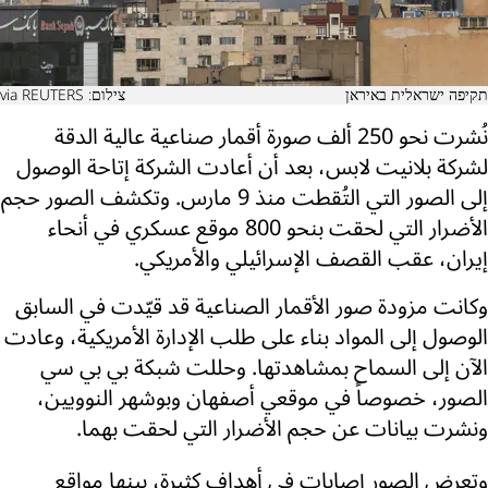
תקיפה ישראלית באיראן
צילום: via REUTERS
نُشرت نحو 250 ألف صورة أقمار صناعية عالية الدقة
لشركة بلانيت لابس، بعد أن أعادت الشركة إتاحة الوصول
إلى الصور التي التُقطت منذ 9 مارس. وتكشف الصور حجم
الأضرار التي لحقت بنحو 800 موقع عسكري في أنحاء
إيران، عقب القصف الإسرائيلي والأمريكي.
وكانت مزودة صور الأقمار الصناعية قد قيّدت في السابق
الوصول إلى المواد بناء على طلب الإدارة الأمريكية، وعادت
الآن إلى السماح بمشاهدتها. وحللت شبكة بي بي سي
الصور، خصوصاً في موقعي أصفهان وبوشهر النوويين،
ونشرت بيانات عن حجم الأضرار التي لحقت بهما.
وتعرض الصور إصابات في أهداف كثيرة، بينها مواقع