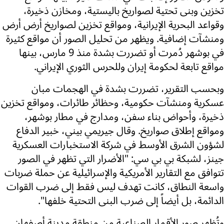
تخزين وبنى تحتية لصواريخ باليستية، ومخازن ذخيرة،
وقواعد البحرية الإيرانية، ومواقع تخزين لصواريخ أرض أرض
ومنشآت إضافية. ويظهر من تحليل الصور أن مواقع كثيرة
في بوشهر دُمرت أو تضررت بشدة منذ 9 مارس، بينها
مواقع تابعة لحكومة إيران وللحرس الثوري الإيراني.
وبحسب التقرير، تضررت بشدة في الهجمات مبان
عسكرية ومنشآت حكومية، وحظائر طائرات، ومواقع تخزين
ذخيرة، وأحواض بناء سفن، ومدارج في مطار بوشهر،
ومواقع إطلاق صواريخ. وقال جيريمي بيني، خبير الدفاع
لشؤون الشرق الأوسط في شركة الاستخبارات العسكرية
جينز، لشبكة بي بي سي: "الأضرار التي تظهر في الصور
تتوافق مع التقارير الأمريكية والإسرائيلية عن حملة ضربات
واسعة النطاق، كانت تهدف ليس فقط إلى ضرب القوات
الدائمة، بل أيضاً إلى ضرب البنى التحتية خلفها".
وتُظهر صور الأقمار الصناعية من منطقة مدينة أصفهان