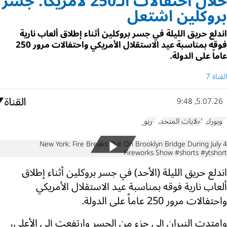
خلال احتفالات الـ250 لأمريكا: جسر
بروكلين اشتعل
اندلع حريق الليلة في جسر بروكلين أثناء إطلاق ألعاب نارية
فوقه بمناسبة عيد الاستقلال الأمريكي واحتفالات مرور 250
عاماً على الدولة.
القناة 7
5.07.26, 9:48
نيويورك
الولايات المتحدة
حريق
New York: Fire Breaks Out On Brooklyn Bridge During July 4
Fireworks Show #shorts #ytshort
اندلع حريق الليلة (الأحد) في جسر بروكلين أثناء إطلاق
ألعاب نارية فوقه بمناسبة عيد الاستقلال الأمريكي
واحتفالات مرور 250 عاماً على الدولة.
وامتدت النيران إلى جزء من الجسر وارتفعت إلى الأعلى،