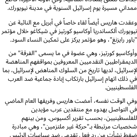
ممداني مسيرة يوم إسرائيل السنوية في مدينة نيويورك.
وعقدت هاريس أيضاً لقاء خاصاً في أبريل مع النائبة عن
نيويورك ألكساندريا أوكاسيو كورتيز في شيكاغو خلال مؤتمر
"باور رايزنغ"، وهو مؤتمر يركز على تمكين النساء السود.
وأوكاسيو كورتيز، وهي عضوة في ما يسمى "الفرقة" من
الديمقراطيين التقدميين المعروفين بمواقفهم المناهضة
لإسرائيل، لديها تاريخ من السلوك المناهض لإسرائيل، بما
في ذلك اتهام إسرائيل بارتكاب إبادة جماعية ضد العرب
الفلسطينيين.
وفي الوقت نفسه، أمضت هاريس وفريقها العام الماضي
في التواصل بهدوء مع منتقدين عرب مؤيدين
للفلسطينيين، بحسب تقرير أكسيوس. ومن بينهم
شخصيات مرتبطة بـ"حركة غير ملتزمين"، وهي مبادرة
ضغط نشأت من رد فعل تقدمي ضد سياسات الرئيس