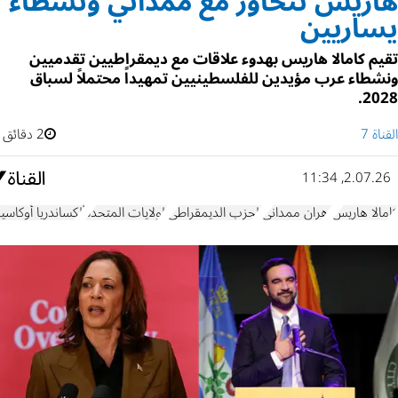
هاريس تتحاور مع ممداني ونشطاء
يساريين
تقيم كامالا هاريس بهدوء علاقات مع ديمقراطيين تقدميين
ونشطاء عرب مؤيدين للفلسطينيين تمهيداً محتملاً لسباق
2028.
القناة 7
2 دقائق
2.07.26, 11:34
كامالا هاريس
زهران ممداني
الحزب الديمقراطي
الولايات المتحدة
ألكساندريا أوكاسيو