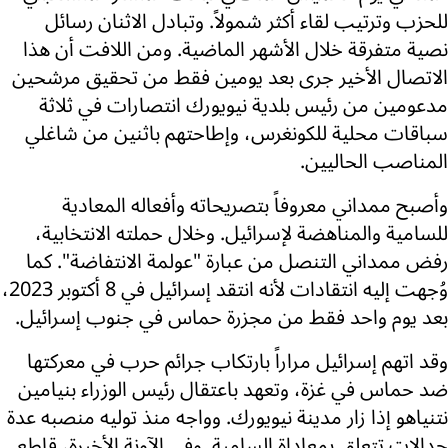
للحزب وترتيب لقاء أكثر شمولاً. وتبادل الاثنان رسائل
نصية متفرقة خلال الأشهر الماضية. ومن اللافت أن هذا
الاتصال الأخير جرى بعد يومين فقط من تحقيق مرشحين
مدعومين من رئيس بلدية نيويورك انتصارات في ثلاثة
سباقات محلية للكونغرس، وإطاحتهم باثنين من شاغلي
المناصب الحاليين.
وأصبح ممداني معروفاً بتصريحاته وأفعاله المعادية
للسامية والمناهضة لإسرائيل. وخلال حملته الانتخابية،
رفض ممداني التنصل من عبارة "عولمة الانتفاضة". كما
وُجهت إليه انتقادات لأنه انتقد إسرائيل في 8 أكتوبر 2023،
بعد يوم واحد فقط من مجزرة حماس في جنوب إسرائيل.
وقد اتهم إسرائيل مراراً بارتكاب جرائم حرب في معركتها
ضد حماس في غزة، وتعهد باعتقال رئيس الوزراء بنيامين
نتنياهو إذا زار مدينة نيويورك. وواجه منذ توليه منصبه عدة
جدالات تتعلق بمعاداة السامية. وفي الآونة الأخيرة، قاطع