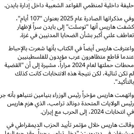
حليفة داخلية لمنظمي القواعد الشعبية داخل إدارة بايدن.
وفي مذكراتها الصادرة عام 2025 بعنوان "107 أيام"،
كشفت هاريس أنها "توسلت" إلى بايدن سراً لإظهار
تعاطف علني أكبر بشأن الضحايا المدنيين في غزة.
واعترفت هاريس أيضاً في الكتاب بأنها شعرت بالإحباط
عندما قاطع متظاهرون عرب مؤيدون للفلسطينيين
محطات حملتها لعام 2024 مراراً، مشيرة إلى أن "القضية
لم تكن ثنائية، لكن نتيجة هذه الانتخابات كانت كذلك
بالتأكيد".
واتهمت هاريس مؤخراً رئيس الوزراء بنيامين نتنياهو بأنه جر
رئيس الولايات المتحدة دونالد ترامب، الذي هزم هاريس
في انتخابات 2024، إلى الحرب مع إيران.
وقالت هاريس خلال مؤتمر تأييد الحزب الديمقراطي في
ميشيغان في ديترويت: "دخل ترامب حرباً، وقد جره إليها