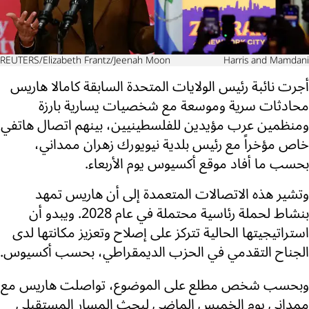
REUTERS/Elizabeth Frantz/Jeenah Moon
Harris and Mamdani
أجرت نائبة رئيس الولايات المتحدة السابقة كامالا هاريس
محادثات سرية وموسعة مع شخصيات يسارية بارزة
ومنظمين عرب مؤيدين للفلسطينيين، بينهم اتصال هاتفي
خاص مؤخراً مع رئيس بلدية نيويورك زهران ممداني،
بحسب ما أفاد موقع أكسيوس يوم الأربعاء.
وتشير هذه الاتصالات المتعمدة إلى أن هاريس تمهد
بنشاط لحملة رئاسية محتملة في عام 2028. ويبدو أن
استراتيجيتها الحالية تتركز على إصلاح وتعزيز مكانتها لدى
الجناح التقدمي في الحزب الديمقراطي، بحسب أكسيوس.
وبحسب شخص مطلع على الموضوع، تواصلت هاريس مع
ممداني يوم الخميس الماضي لبحث المسار المستقبلي