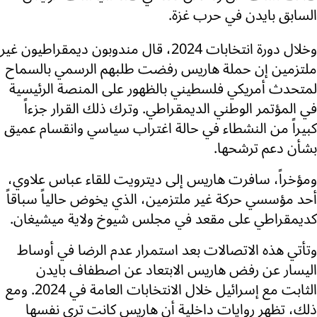
السابق بايدن في حرب غزة.
وخلال دورة انتخابات 2024، قال مندوبون ديمقراطيون غير
ملتزمين إن حملة هاريس رفضت طلبهم الرسمي بالسماح
لمتحدث أمريكي فلسطيني بالظهور على المنصة الرئيسية
في المؤتمر الوطني الديمقراطي. وترك ذلك القرار جزءاً
كبيراً من النشطاء في حالة اغتراب سياسي وانقسام عميق
بشأن دعم ترشحها.
ومؤخراً، سافرت هاريس إلى ديترويت للقاء عباس علاوي،
أحد مؤسسي حركة غير ملتزمين، الذي يخوض حالياً سباقاً
كديمقراطي على مقعد في مجلس شيوخ ولاية ميشيغان.
وتأتي هذه الاتصالات بعد استمرار عدم الرضا في أوساط
اليسار عن رفض هاريس الابتعاد عن اصطفاف بايدن
الثابت مع إسرائيل خلال الانتخابات العامة في 2024. ومع
ذلك، تظهر روايات داخلية أن هاريس كانت ترى نفسها