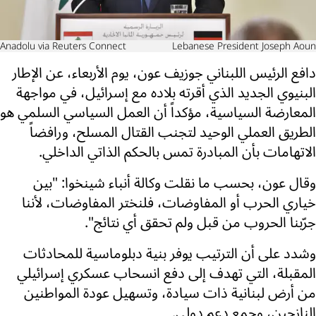
Anadolu via Reuters Connect
Lebanese President Joseph Aoun
دافع الرئيس اللبناني جوزيف عون، يوم الأربعاء، عن الإطار
البنيوي الجديد الذي أقرته بلاده مع إسرائيل، في مواجهة
المعارضة السياسية، مؤكداً أن العمل السياسي السلمي هو
الطريق العملي الوحيد لتجنب القتال المسلح، ورافضاً
الاتهامات بأن المبادرة تمس بالحكم الذاتي الداخلي.
وقال عون، بحسب ما نقلت وكالة أنباء شينخوا: "بين
خياري الحرب أو المفاوضات، فلنختر المفاوضات، لأننا
جرّبنا الحروب من قبل ولم تحقق أي نتائج".
وشدد على أن الترتيب يوفر بنية دبلوماسية للمحادثات
المقبلة، التي تهدف إلى دفع انسحاب عسكري إسرائيلي
من أرض لبنانية ذات سيادة، وتسهيل عودة المواطنين
النازحين، وجمع دعم دولي.