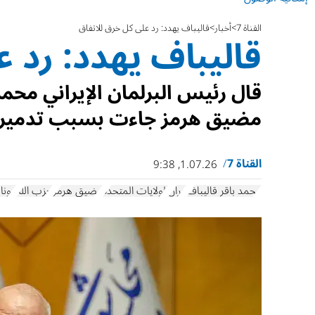
القناة 7
أخبار
قاليباف يهدد: رد على كل خرق للاتفاق
قاليباف يهدد: رد 
قال رئيس البرلمان الإيراني محمد 
مضيق هرمز جاءت بسبب تدمير بن
القناة 7
1.07.26, 9:38
محمد باقر قاليباف
إيران
الولايات المتحدة
مضيق هرمز
حزب الله
دونا