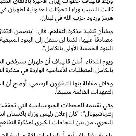
وربط قاليباف خطوات إيران الأخيرة بالاتفاق المتبلور،
كانت السبب وراء التحركات العدوانية لطهران ف
هرمز وردود حزب الله في لبنان.
مصادقاً عليها، لكننا لن ننتقل إلى البنود المتبقية 
البنود الخمسة الأولى بالكامل".
ويوم الثلاثاء، أعلن قاليباف أن طهران سترفض ال
بالكامل المتطلبات الأساسية الواردة في مذكرة الت
وخلال مقابلة بثها التلفزيون الرسمي، أوضح أن ال
التعهدات القائمة مسبقاً.
وفي تقييمه للمحطات الجيوسياسية التي تحققت 
إنترناشيونال": "كان إعلان رئيس وزراء باكستان ان
البحري، من بين النجاحات الكبرى لمذكرة التفاهم"
واعترف قاليباف أيضاً بالتداعيات الاقتصادية الش