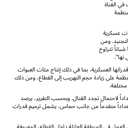
ي القناة
منظمة
ات عسكرية
لتجنيد. ومن
باناً تتراوح
اتها العسكرية، بما في ذلك إنتاج مئات العبوات
ظمة على زيادة حجم التهريب إلى القطاع، ومن ذلك
مختلفة.
اداً لاحتمال تجدد القتال. وبحسب التقرير، يرصد
داداً متقدماً من جانب حماس، يشمل ترميم قدرات
العمل في المنطقة العازلة داخل القطاع، المعروفة