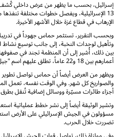
إسرائيل، بحسب ما يظهر من عرض داخلي كُشف ف
13 الإسرائيلية، ويفصل خطوات مختلفة تنفذها 
الإرهاب في قطاع غزة خلال الأشهر الأخيرة.
وبحسب التقرير، تستثمر حماس جهوداً في تدريب
وتأهيل لوحدات النخبة، إلى جانب توسيع نشاط ا
بين ذلك، أُشير إلى أن المنظمة تجند في صفوفها ش
أعمارهم بين 18 و22 عاماً، تطلق عليهم اسم "جيل نها".
ويظهر من العرض أيضاً أن حماس تواصل تطوير قدر
والصواريخ كل شهر. وفي الوقت نفسه، تعمل المن
أجزاء طائرات مسيّرة ووسائل إضافية تُنقل بطرق 
وتشير الوثيقة أيضاً إلى نشر خطط عملياتية استعد
مسؤولون في الجيش الإسرائيلي على الأرض استع
تضررت خلال الحرب.
وفي موازاة ذلك، تواصل قوات الجيش الإسرائيلي 