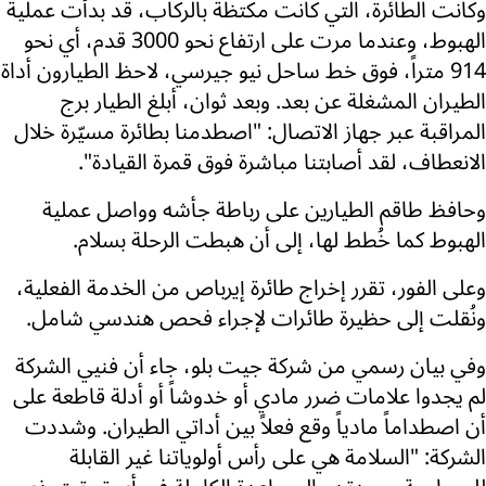
وكانت الطائرة، التي كانت مكتظة بالركاب، قد بدأت عملية
الهبوط، وعندما مرت على ارتفاع نحو 3000 قدم، أي نحو
914 متراً، فوق خط ساحل نيو جيرسي، لاحظ الطيارون أداة
الطيران المشغلة عن بعد. وبعد ثوان، أبلغ الطيار برج
المراقبة عبر جهاز الاتصال: "اصطدمنا بطائرة مسيّرة خلال
الانعطاف، لقد أصابتنا مباشرة فوق قمرة القيادة".
وحافظ طاقم الطيارين على رباطة جأشه وواصل عملية
الهبوط كما خُطط لها، إلى أن هبطت الرحلة بسلام.
وعلى الفور، تقرر إخراج طائرة إيرباص من الخدمة الفعلية،
ونُقلت إلى حظيرة طائرات لإجراء فحص هندسي شامل.
وفي بيان رسمي من شركة جيت بلو، جاء أن فنيي الشركة
لم يجدوا علامات ضرر مادي أو خدوشاً أو أدلة قاطعة على
أن اصطداماً مادياً وقع فعلاً بين أداتي الطيران. وشددت
الشركة: "السلامة هي على رأس أولوياتنا غير القابلة