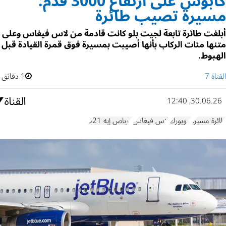
كابوس على ارتفاع 3000 قدم:
مسيرة تصيب طائرة
أبلغت طائرة تابعة لجيت بلو كانت قادمة من لاس فيغاس وعلى
متنها مئات الركاب بأنها أصيبت بمسيرة فوق قمرة القيادة قبل
الهبوط.
القناة 7
1 دقائق
30.06.26, 12:40
طائرة مسيرة
نيويورك
لاس فيغاس
إيرباص إيه 321