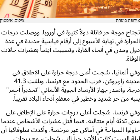
אירופה בוערת
צילום: איסטוק
تجتاح موجة حر قاتلة دولاً كثيرة في أوروبا. ووصلت درجات
الحرارة في نهاية الأسبوع إلى أرقام قياسية جديدة في عدة
دول ومدن في أنحاء القارة، وتسببت أيضاً بعشرات حالات
الوفاة.
وفي ألمانيا، سُجلت أعلى درجة حرارة على الإطلاق في
مدينة زاربروكن، قرب الحدود مع فرنسا، وبلغت 41.3
درجة. وأصدر جهاز الأرصاد الجوية الألماني "تحذيراً أحمر"
ينبه من حر شديد وخطير في معظم أنحاء البلاد تقريباً.
وفي فرنسا، سُجلت أعلى درجات حرارة على الإطلاق على
مدى ثلاثة أيام متتالية، فيما قُتل عشرات الأشخاص عندما
حاولوا السباحة في أماكن غير مرخصة. وأكدت سلوفاكيا أن
ليلة السبت كانت الأشد حراً التي سُجلت، مع درجات