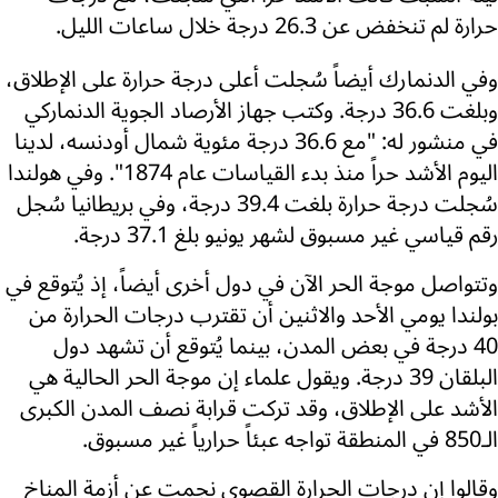
حرارة لم تنخفض عن 26.3 درجة خلال ساعات الليل.
وفي الدنمارك أيضاً سُجلت أعلى درجة حرارة على الإطلاق،
وبلغت 36.6 درجة. وكتب جهاز الأرصاد الجوية الدنماركي
في منشور له: "مع 36.6 درجة مئوية شمال أودنسه، لدينا
اليوم الأشد حراً منذ بدء القياسات عام 1874". وفي هولندا
سُجلت درجة حرارة بلغت 39.4 درجة، وفي بريطانيا سُجل
رقم قياسي غير مسبوق لشهر يونيو بلغ 37.1 درجة.
وتتواصل موجة الحر الآن في دول أخرى أيضاً، إذ يُتوقع في
بولندا يومي الأحد والاثنين أن تقترب درجات الحرارة من
40 درجة في بعض المدن، بينما يُتوقع أن تشهد دول
البلقان 39 درجة. ويقول علماء إن موجة الحر الحالية هي
الأشد على الإطلاق، وقد تركت قرابة نصف المدن الكبرى
الـ850 في المنطقة تواجه عبئاً حرارياً غير مسبوق.
وقالوا إن درجات الحرارة القصوى نجمت عن أزمة المناخ