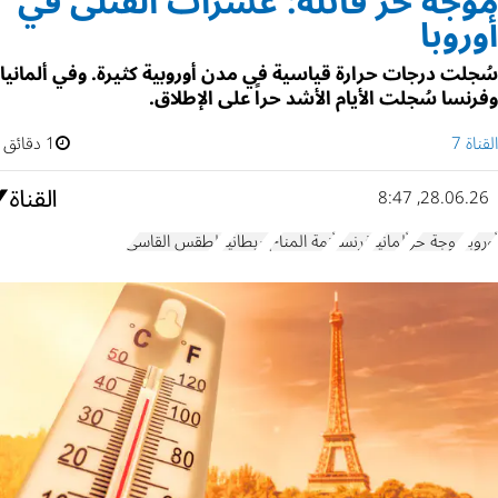
موجة حر قاتلة: عشرات القتلى في
أوروبا
سُجلت درجات حرارة قياسية في مدن أوروبية كثيرة. وفي ألمانيا
وفرنسا سُجلت الأيام الأشد حراً على الإطلاق.
القناة 7
1 دقائق
28.06.26, 8:47
أوروبا
موجة حر
ألمانيا
فرنسا
أزمة المناخ
بريطانيا
الطقس القاسي