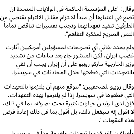
وقال: "على المؤسسة الحاكمة في الولايات المتحدة أن
تضع في اعتبارها أن مبدأ الالتزام مقابل الالتزام يقتضي من
الطرفين تنفيذ تعهداتهما وتجنب تفسيرات تناقض تماماً
النص الصريح لمذكرة التفاهم".
ولم يحدد بقائي أي تصريحات لمسؤولين أمريكيين أثارت
غضب إيران، لكن المنشور جاء بعد ساعات من تشديد
وزير الخارجية ماركو روبيو على أن إيران يجب أن تفي
بالتعهدات التي قطعتها خلال المحادثات في سويسرا.
وقال روبيو للصحفيين: "نتوقع منهم أن يلتزموا بالتعهدات
التي قطعوها في سويسرا. إذا لم يلتزموا بهذه التعهدات،
فإن لدى الرئيس خيارات كثيرة تحت تصرفه، بما في ذلك،
لا أقول إنه سيفعل ذلك، بل أقول بما في ذلك إعادة فرض
هذه العقوبات".
وأضاف: "لقد قدموا تعهدات واضحة جداً في سويسرا،