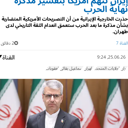
إيران تتهم أمريكا بتفسير مذكرة
نهاية الحرب
حذرت الخارجية الإيرانية من أن التصريحات الأمريكية المتضاربة
بشأن مذكرة ما بعد الحرب ستعمق انعدام الثقة التاريخي لدى
طهران.
القناة 7
2 دقائق
25.06.26, 9:24
إيران
الولايات المتحدة
طهران
إسماعيل بقائي
العقوبات