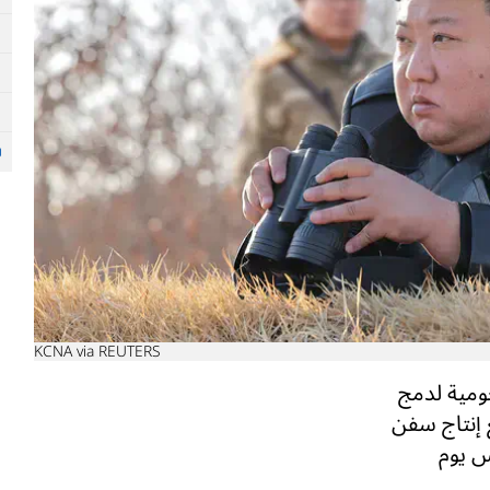
KCNA via REUTERS
جومية لدمج
 إنتاج سفن
س يوم