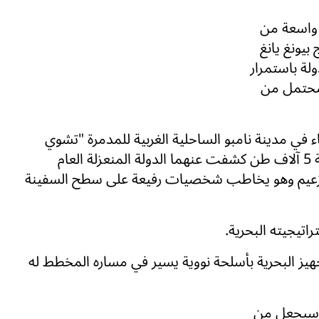
 واسعة من
بيونغ يانغ
ولة باستمرار
ن محتمل من
 في مدينة نامبو الساحلية الغربية للمدمرة "تشوي
هيون"، وهي واحدة من سفينتين حربيتين من فئة 5 آلاف طن كشفت عنهما الدولة المنعزلة العام
للزعيم وهو يخاطب شخصيات رفيعة على سطح السفينة
تيجيته البحرية.
هيز البحرية بأسلحة نووية يسير في مساره المخطط له
ه سيجعل من