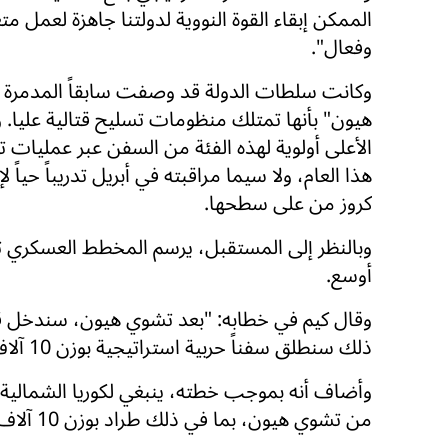
الممكن إبقاء القوة النووية لدولتنا جاهزة لعمل مت
وفعال".
وكانت سلطات الدولة قد وصفت سابقاً المدمرة
هيون" بأنها تمتلك منظومات تسليح قتالية عليا. و
الأعلى أولوية لهذه الفئة من السفن عبر عمليات ت
هذا العام، ولا سيما مراقبته في أبريل تدريباً حياً
كروز من على سطحها.
وبالنظر إلى المستقبل، يرسم المخطط العسكري تعزي
أوسع.
وقال كيم في خطابه: "بعد تشوي هيون، سندخل قريبا
ذلك سنطلق سفناً حربية استراتيجية بوزن 10 آلاف طن الواحدة تلو الأخرى".
وأضاف أنه بموجب خطته، ينبغي لكوريا الشمالية
من تشوي هيون، بما في ذلك طراد بوزن 10 آلاف طن".