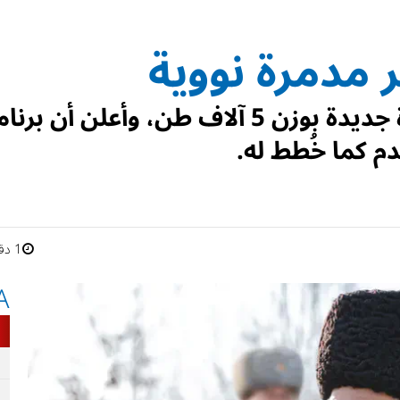
 مدمرة نووية
دشن زعيم كوريا الشمالية مدمرة جديدة بوزن 5 آلاف طن، وأعلن أن ب
م كما خُطط له.
1 دقائق
A