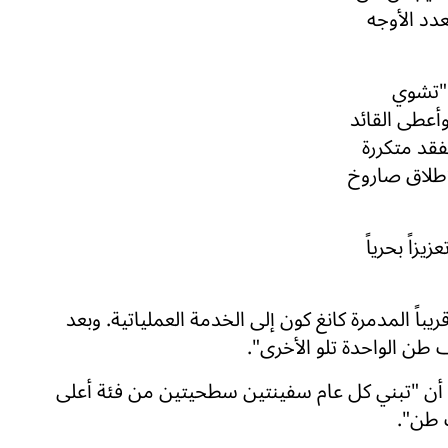
عدد الأوجه
 "تشوي
أعطى القائد
فقد متكررة
 لإطلاق صاروخ
زاً بحرياً
ً المدمرة كانغ كون إلى الخدمة العملياتية. وبعد
 أن "تبني كل عام سفينتين سطحيتين من فئة أعلى