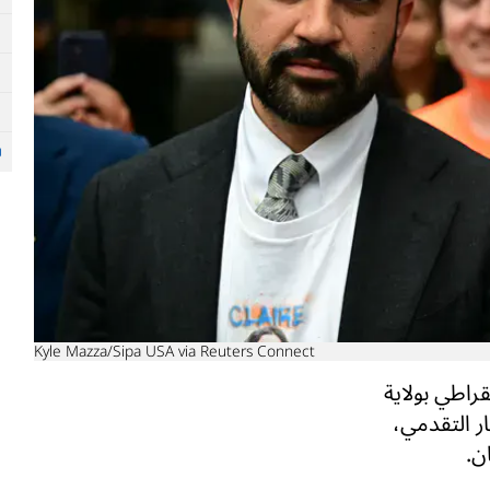
Kyle Mazza/Sipa USA via Reuters Connect
راطي بولاية
ار التقدمي،
ن.