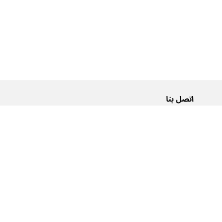
اتصل بنا
من نحن
Pусский
اتصل بنا
عربية
إعلانات
شروط الاستخدام
سياسة الخصوصية
إمكانية الوصول
0تنبيهات
עברית