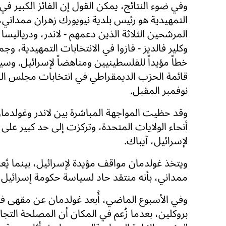
وفي ضوء النتائج، يمكن القول إن الفائز الكبير في 
التمهيدية هو رئيس بلدية نيويورك زهران ممداني، 
المرشحين الثلاثة الذين دعمهم - لاندر، ودرياليسا أ
وكلير فالديز - فازوا في الانتخابات التمهيدية، وج
خطاً مؤيداً للفلسطينيين ومناهضاً لإسرائيل. وسيق
قائمة الحزب الديمقراطي في انتخابات مجلس ال
نوفمبر المقبل.
وقد حظيت المواجهة المباشرة بين لاندر وغولدمان،
أنحاء الولايات المتحدة، وتركزت إلى حد كبير على 
لإسرائيل، آيباك.
ويتخذ غولدمان مواقف مؤيدة لإسرائيل، بينما يُع
ممداني، بأنه منتقد حاد لسياسة حكومة إسرائيل و
وفي الأسبوع الماضي، أُبعد غولدمان عن مقهى 
بروكلين، بعدما زُعم في المكان أن المصلحة التجار