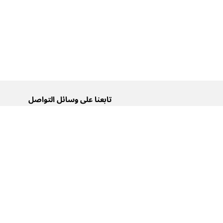
تابعنا على وسائل التواصل
تويتر
فيسبوك
إنستغرام
يوتيوب
تيك توك