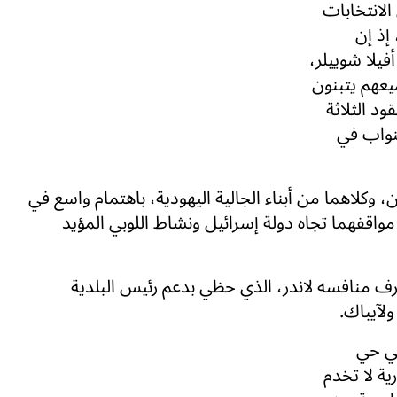
الانتخابات
إذ إن
فيلا شوييلر،
ميعهم يتبنون
ود الثلاثة
نواب في
 وكلاهما من أبناء الجالية اليهودية، باهتمام واسع في
مواقفهما تجاه دولة إسرائيل ونشاط اللوبي المؤيد
رف منافسه لاندر، الذي حظي بدعم رئيس البلدية
لآيباك.
في حي
ية لا تخدم