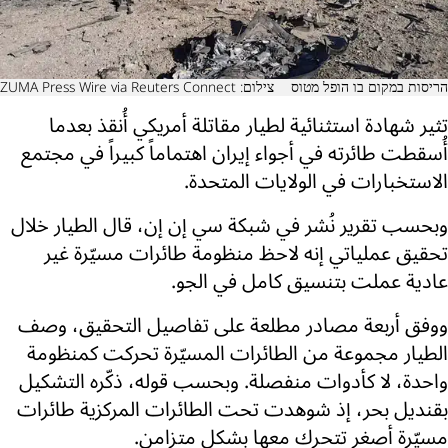
הריסות במקום בו הופל מטוס
צילום: ZUMA Press Wire via Reuters Connect
تثير شهادة استثنائية لطيار مقاتلة أمريكي أُنقذ بعدما
أُسقطت طائرته في أجواء إيران اهتماماً كبيراً في مجتمع
الاستخبارات في الولايات المتحدة.
وبحسب تقرير نُشر في شبكة سي إن إن، قال الطيار خلال
تحقيق عملياتي إنه لاحظ منظومة طائرات مسيّرة غير
عادية عملت بتنسيق كامل في الجو.
ووفق أربعة مصادر مطلعة على تفاصيل التحقيق، وصف
الطيار مجموعة من الطائرات المسيّرة تحركت كمنظومة
واحدة، لا كأدوات منفصلة. وبحسب قوله، ذكّره التشكيل
بقنديل بحر، إذ شوهدت تحت الطائرات المركزية طائرات
مسيّرة أصغر تتحرك معها بشكل متزامن.