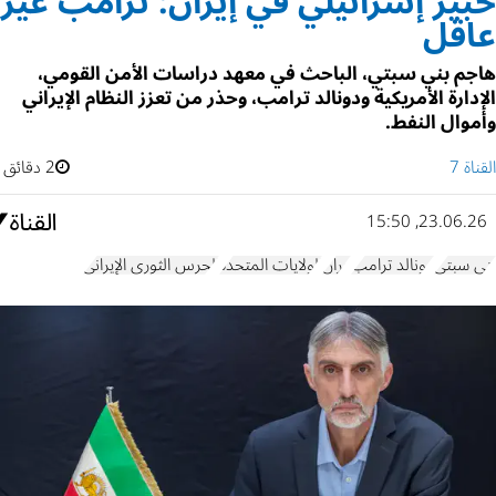
خبير إسرائيلي في إيران: ترامب غير
عاقل
هاجم بني سبتي، الباحث في معهد دراسات الأمن القومي،
الإدارة الأمريكية ودونالد ترامب، وحذر من تعزز النظام الإيراني
وأموال النفط.
القناة 7
2 دقائق
23.06.26, 15:50
بني سبتي
دونالد ترامب
إيران
الولايات المتحدة
الحرس الثوري الإيراني