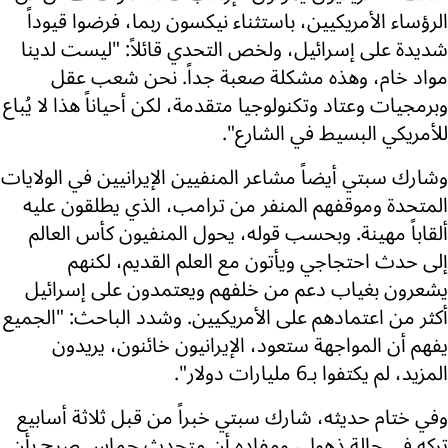
الرؤساء الأمريكيين، باستثناء نيكسون ربما، فرضوا قيوداً
شديدة على إسرائيل، ولخص التحدي قائلاً: "ليست لدينا
مواد خام، وهذه مشكلة صعبة جداً. نحن شعب عقل
وبرمجيات وعتاد وتكنولوجيا متقدمة، لكن أحياناً هذا لا يُباع
للأمريكي البسيط في الشارع".
وشارك سبتي أيضاً مشاعر المنفيين الإيرانيين في الولايات
المتحدة وموقفهم المنفر من ترامب، الذي يطلقون عليه
ألقاباً مهينة. وبحسب قوله، يحول المنفيون كأس العالم
إلى حدث احتجاجي ويأتون مع العلم القديم، لكنهم
يشعرون بغياب دعم من خلفهم ويعتمدون على إسرائيل
أكثر من اعتمادهم على الأمريكيين. وشدد الباحث: "الجميع
يفهم أن المواجهة ستعود، الإيرانيون خائنون، يريدون
المزيد، لم يكتفوا بـ6 مليارات دولار".
وفي ختام حديثه، شارك سبتي خبراً من قبل ثلاثة أسابيع
تركه في حالة ذهول، ومفاده أن متحدث حماس صرح بأن