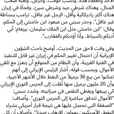
الأخذ والعطاء هذه، وكسب الوقت، والزعل، ولعبة صعب
المنال، وهناك شرطي جيد وشرطي سيئ، وفجأة في إيران
هناك أكثر راديكالية وأقل، الرجل غير عاقل، ترامب ببساطة
غير عاقل". وحذر سبتي من صعود ابن خامنئي إلى الحكم،
وقال: "ابن خامنئي مثل ابن الملك سليمان، يربعام: أبي
أدبكم بالسياط، وأنا أؤدبكم بالعقارب".
وفي وقت لاحق من الحديث، أوضح باحث الشؤون
الإيرانية أن احتمال تغيير الحكم في إيران غير قابل للتنفيذ
في الفترة القريبة، وأن النظام من المتوقع أن يتعزز مع تلقي
الأموال. وبحسب قوله، أشار الرئيس الإيراني إلى أنهم
تمكنوا من بيع 36 برميلاً من النفط خلال الأشهر الأخيرة،
وأن 20 مليون برميل منها نُقلت إلى الحرس الثوري الإيراني
كي يبيعها ويغطي النقص في ميزانيته. وشدد سبتي:
"الأموال تتدفق مباشرة إلى الحرس الثوري". وأضاف:
"الصفقة التي نحصل عليها هي نتيجة قرار أمريكي بشراء
النفط، الأمريكيون يمولون الإرهاب ضدنا". وأضاف أن كل