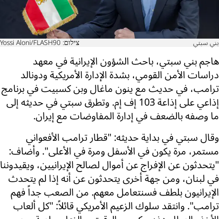
بني سبتي
צילום: Yossi Aloni/FLASH90
هاجم بني سبتي، باحث الشؤون الإيرانية في معهد
دراسات الأمن القومي، بشدة الإدارة الأمريكية ودونالد
ترامب، في حديث مع ينون ماغال وبن كسبيت في برنامج
إذاعي على إذاعة 103 إف إم. وتطرق سبتي في حديثه إلى
ما وصفه بالضعف في إدارة المفاوضات مع إيران.
وقال سبتي في بداية حديثه: "قطار ترامب الأفعواني
مستمر، مرة يكون في الأسفل ومرة في الأعلى". وأضاف:
"يتحدثون عن الإفراج عن أموال لصالح الإيرانيين، ويقيدوننا
في لبنان، ومن جهة أخرى يتحدثون عن أنه إذا لم يتحدث
الإيرانيون بلطف فسنتعامل معهم. من الصعب جداً فهم
ترامب". وانتقد سلوك الزعيم الأمريكي قائلاً: "كل ألعاب