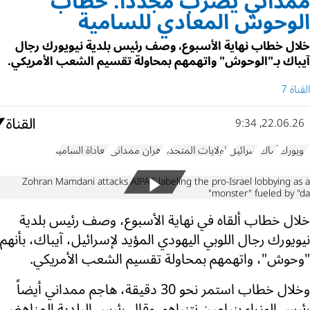
ممداني يضرب مجدداً: خطاب
الوحوش المعادي للسامية
خلال خطاب نهاية الأسبوع، وصف رئيس بلدية نيويورك رجال
آيباك بـ"الوحوش" واتهمهم بمحاولة تقسيم الشعب الأمريكي.
القناة 7
22.06.26, 9:34
نيويورك
آيباك
إسرائيل
الولايات المتحدة
زهران ممداني
معاداة السامية
Zohran Mamdani attacks AIPAC labeling the pro-Israel lobbying as a
"monster" fueled by "da
خلال خطاب ألقاه في نهاية الأسبوع، وصف رئيس بلدية
نيويورك رجال اللوبي اليهودي المؤيد لإسرائيل، آيباك، بأنهم
"وحوش"، واتهمهم بمحاولة تقسيم الشعب الأمريكي.
وخلال خطاب استمر نحو 30 دقيقة، هاجم ممداني أيضاً
رئيس الوزراء بنيامين نتنياهو. وقال رئيس البلدية المناهض