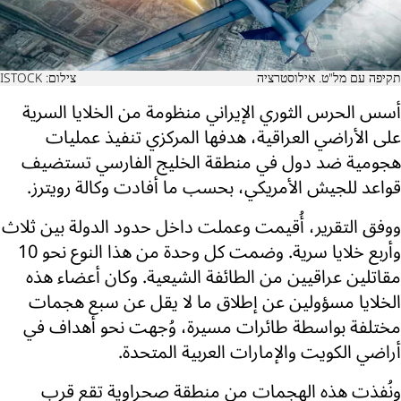
תקיפה עם מל"ט. אילוסטרציה
צילום: ISTOCK
أسس الحرس الثوري الإيراني منظومة من الخلايا السرية
على الأراضي العراقية، هدفها المركزي تنفيذ عمليات
هجومية ضد دول في منطقة الخليج الفارسي تستضيف
قواعد للجيش الأمريكي، بحسب ما أفادت وكالة رويترز.
ووفق التقرير، أُقيمت وعملت داخل حدود الدولة بين ثلاث
وأربع خلايا سرية. وضمت كل وحدة من هذا النوع نحو 10
مقاتلين عراقيين من الطائفة الشيعية. وكان أعضاء هذه
الخلايا مسؤولين عن إطلاق ما لا يقل عن سبع هجمات
مختلفة بواسطة طائرات مسيرة، وُجهت نحو أهداف في
أراضي الكويت والإمارات العربية المتحدة.
ونُفذت هذه الهجمات من منطقة صحراوية تقع قرب