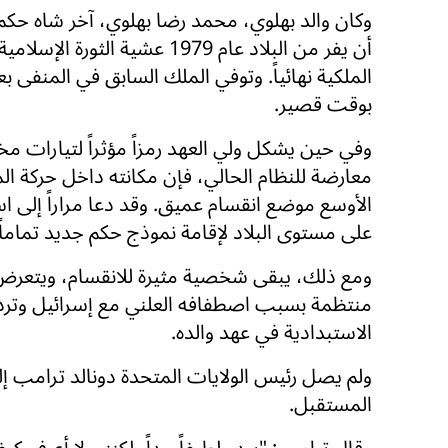
وكان والد بهلوي، محمد رضا بهلوي، آخر شاه حكم 
أن يفر من البلاد عام 1979 عشية الثورة 
الملكية نهائياً. وتوفي الملك السابق في المنفى ب
بوقت قصير.
وفي حين يشكل ولي العهد رمزاً مؤثراً لتيارات مخ
معارضة للنظام الحالي، فإن مكانته داخل حركة ال
الأوسع موضع انقسام عميق. وقد دعا مراراً إلى ا
على مستوى البلاد لإقامة نموذج حكم جديد تماماً.
ومع ذلك، يبقى شخصية مثيرة للانقسام، ويتعرض 
منتظمة بسبب اصطفافه العلني مع إسرائيل وتر
الاستبدادية في عهد والده.
ولم يصل رئيس الولايات المتحدة دونالد ترامب إ
المستقبل.