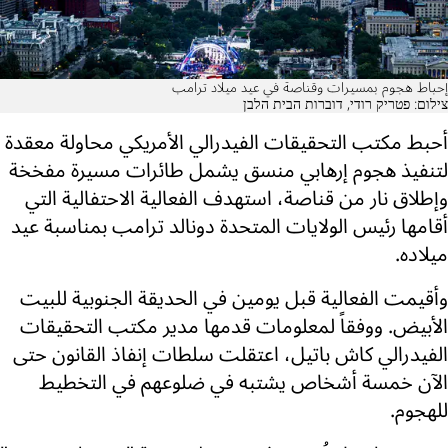
إحباط هجوم بمسيرات وقناصة في عيد ميلاد ترامب
צילום: פטריק רודי, דוברות הבית הלבן
أحبط مكتب التحقيقات الفيدرالي الأمريكي محاولة معقدة
لتنفيذ هجوم إرهابي منسق يشمل طائرات مسيرة مفخخة
وإطلاق نار من قناصة، استهدف الفعالية الاحتفالية التي
أقامها رئيس الولايات المتحدة دونالد ترامب بمناسبة عيد
ميلاده.
وأقيمت الفعالية قبل يومين في الحديقة الجنوبية للبيت
الأبيض. ووفقاً لمعلومات قدمها مدير مكتب التحقيقات
الفيدرالي كاش باتيل، اعتقلت سلطات إنفاذ القانون حتى
الآن خمسة أشخاص يشتبه في ضلوعهم في التخطيط
للهجوم.