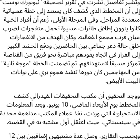
وتشير تفاصيل نُشرت في تقرير لصحيفة "نيويورك بوست"
إلى أن المخطط الذي كُشف كان يستند إلى خطة عملياتية
متعددة المراحل. وفي المرحلة الأولى، زُعم أن أفراد الخلية
كانوا ينوون إطلاق طائرات مسيرة تحمل متفجرات لضرب
مبان قرب مجمع الفعالية. وكان الهدف من الانفجارات
خلق حالة ذعر جماعي بين الحاضرين ودفع الحشد الكبير
إلى الفرار في اتجاه يقودهم مباشرة نحو فريق من القناصة
تمركز مسبقاً لاستهدافهم. ثم تضمنت الخطة "موجة ثانية"
من المهاجمين كان دورها تنفيذ هجوم بري على بوابات
البيت الأبيض.
ووجد التحقيق أن مكتب التحقيقات الفيدرالي كشف
المخطط يوم الأربعاء الماضي، 10 يونيو. وبعد المعلومات
الاستخبارية التي وردت، نفذ عملاء المكتب مداهمة محددة
في سينسيناتي، حيث اعتُقل أول مشتبه به في القضية.
وبحسب التقارير، وصل عدة مشتبهين إضافيين بين 12