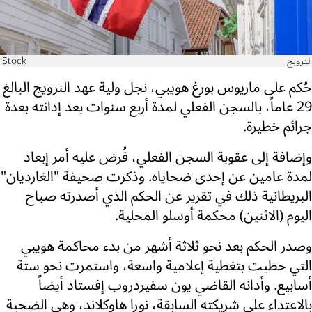
النرويج
iStock
حُكم على ماريوس بورغ هويبي، نجل ولية عهد النرويج البالغ
29 عاماً، بالسجن الفعلي لمدة أربع سنوات بعد إدانته بعدة
جرائم خطيرة.
وإضافة إلى عقوبة السجن الفعلي، فُرض عليه أمر إبعاد
لمدة عامين عن إحدى ضحاياه. وذكرت صحيفة "الغارديان"
البريطانية ذلك في تقرير عن الحكم الذي أصدرته صباح
اليوم (الاثنين) محكمة أوسلو المحلية.
وصدر الحكم بعد نحو ثلاثة أشهر من بدء محاكمة هويبي
التي حظيت بتغطية إعلامية واسعة، واستمرت نحو ستة
أسابيع. وأدانه القاضي يون سفيردروب إفستاد أيضاً
بالاعتداء على شريكته السابقة، نورا هاوكلاند، وهي الضحية