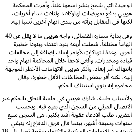
الوحيدة التي سُمح بنشر اسمها علناً. وأمرت المحكمة
هويبي بدفع تعويضات لهاوكلاند ولثلاث نساء أخريات،
لكنها في المقابل برأته من بندي اتهام آخرين نُسبا إليه.
وفي بداية مساره القضائي، واجه هويبي ما لا يقل عن 40
اتهاماً مختلفاً، شملت أربعة بنود اعتداء وبنوداً خطيرة
أخرى، وعدة انتهاكات لأوامر إبعاد، إضافة إلى مخالفات
قيادة ومخدرات. وأُلغي لاحقاً خلال المحاكمة اتهام واحد
بانتهاك أمر إبعاد. وأنكر هويبي الاتهامات الأخطر الموجهة
إليه، لكنه أقر ببعض المخالفات الأقل خطورة، وقال
محاموه إنه ينوي استئناف الحكم.
ولأسباب طبية، شارك هويبي في جلسة النطق بالحكم عبر
الاتصال المرئي من السجن الذي يقيم فيه. وبحسب
التقرير، طلب الادعاء عقوبة أشد بكثير، هي السجن سبع
سنوات وسبعة أشهر، بينما قال فريق الدفاع إنه ينبغي
تبرئته من الاتهامات المركزية والاكتفاء بعقوبة تصل إلى 18