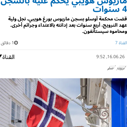
ماريوس هويبي يُحكم عليه بالسجن
4 سنوات
قضت محكمة أوسلو بسجن ماريوس بورغ هويبي، نجل ولية
عهد النرويج، أربع سنوات بعد إدانته بالاعتداء وجرائم أخرى.
ومحاموه سيستأنفون.
القناة 7
1 دقائق
16.06.26, 9:52
النرويج
أوسلو