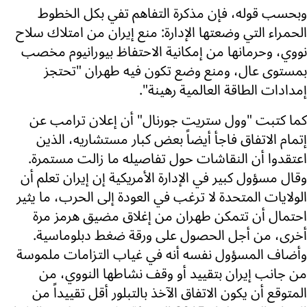
وبحسب قوله، فإن مذكرة التفاهم تفي بكل الخطوط
الحمراء التي وضعتها الإدارة: منع إيران من امتلاك سلاح
نووي، وحرمانها من إمكانية الاحتفاظ بيورانيوم مخصب
بمستوى عال، ومنع وضع تكون فيه طهران "تحتجز
إمدادات الطاقة العالمية رهينة".
كما كتبت "وول ستريت جورنال" أن إعلان ترامب عن
إتمام الاتفاق فاجأ أيضاً بعض كبار مستشاريه، الذين
اعتقدوا أن النقاشات حول تفاصيله ما زالت مستمرة.
وقال مسؤول كبير في الإدارة الأمريكية إن إيران تعلم أن
الولايات المتحدة لا ترغب في العودة إلى الحرب، ما يثير
احتمال أن تتمكن طهران من إغلاق مضيق هرمز مرة
أخرى، من أجل الحصول على ورقة ضغط دبلوماسية.
وأضاف المسؤول نفسه أنه في غياب التزامات ملموسة
من جانب إيران بتقييد أو وقف نشاطها النووي، من
المتوقع أن يكون الاتفاق الآخذ بالتبلور أقل تقييداً من