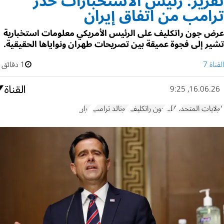
تقرير: رئيس الاستخبارات حذر
ترامب من اتفاق إيران
عرض جون راتكليف على الرئيس الأمريكي معلومات استخبارية
تشير إلى فجوة عميقة بين تصريحات طهران ونواياها الحقيقية.
القناة 7
1 دقائق
16.06.26, 9:25
الولايات المتحدة
CIA
جون راتكليف
دونالد ترامب
إيران