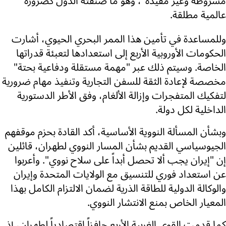
مشروطة وغير مقيدة"، وهو ما صنفته الدول كضرورة
عالمية مطلقة.
وللمساعدة في تأمين هذا الممر البحري الحيوي، أشارت
الحكومات الأوروبية الأربع إلى استعدادها لتعبئة قدراتها
الخاصة. وسيتم ذلك عبر "مهمة مستقلة ودفاعية بحتة"
مخصصة لإعادة الثقة للسفن التجارية وتنفيذ مهام ضرورية
لتفكيك المتفجرات وإزالة الألغام، وفق الأطر الدستورية
الداخلية لكل دولة.
وبشأن المسألة النووية الأساسية، أكد القادة بحزم موقفهم
الجيوسياسي القديم بشأن المسار النووي لطهران، قائلين
إن "إيران يجب ألا تحصل أبداً على سلاح نووي". وأعربوا
عن استعداد فوري للتنسيق مع الولايات المتحدة وإيران
والوكالة الدولية للطاقة الذرية لضمان الالتزام الكامل بهذا
المعيار الخاص بمنع الانتشار النووي.
كما قدمت القوى الغربية الأربع حافزاً اقتصادياً لطهران، إذ