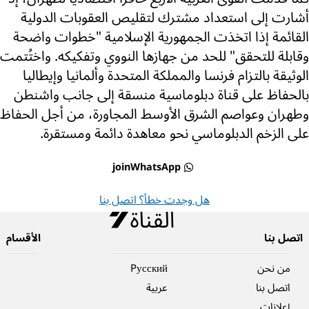
أشارت إلى استعداد مشترك لتقليص العقوبات الدولية
القائمة إذا اتخذت الجمهورية الإسلامية "خطوات واضحة
وقابلة للتحقق" للحد من جهازها النووي وتفكيكه. واختُتمت
الوثيقة بالتزام فرنسا والمملكة المتحدة وألمانيا وإيطاليا
بالحفاظ على قناة دبلوماسية منسقة إلى جانب واشنطن
وطهران وعواصم الشرق الأوسط المجاورة، من أجل الحفاظ
على الزخم الدبلوماسي نحو معاهدة دائمة ومستقرة.
joinWhatsApp
هل وجدت خطأ؟ اتصل بنا
اتصل بنا
الأقسام
من نحن
Pусский
اتصل بنا
عربية
إعلانات