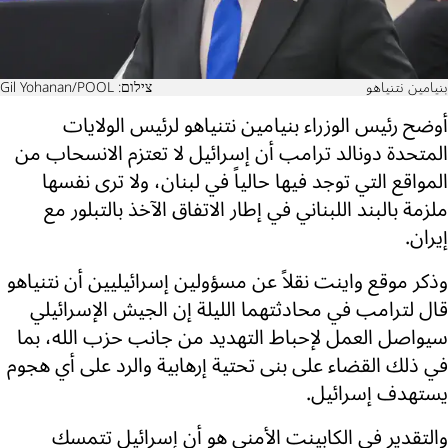
بنيامين نتنياهو
צילום: Gil Yohanan/POOL
أوضح رئيس الوزراء بنيامين نتنياهو لرئيس الولايات
المتحدة دونالد ترامب أن إسرائيل لا تعتزم الانسحاب من
المواقع التي توجد فيها حالياً في لبنان، ولا ترى نفسها
ملزمة بالبند اللبناني في إطار الاتفاق الآخذ بالتبلور مع
إيران.
وذكر موقع واينت نقلاً عن مسؤولين إسرائيليين أن نتنياهو
قال لترامب في محادثتهما الليلة إن الجيش الإسرائيلي
سيواصل العمل لإحباط التهديد من جانب حزب الله، بما
في ذلك القضاء على بنى تحتية إرهابية والرد على أي هجوم
يستهدف إسرائيل.
والتقدير في الكابينت الأمني هو أن إسرائيل تتمسك