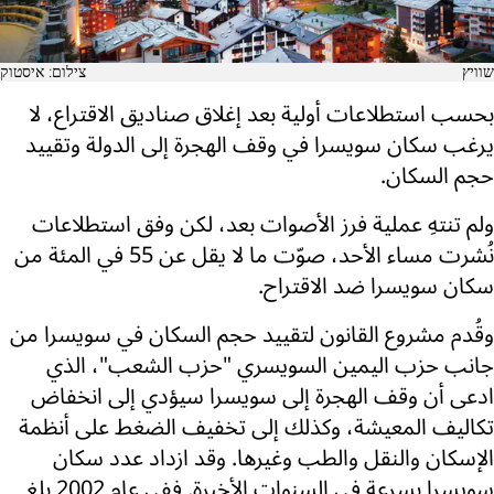
שוויץ
צילום: איסטוק
بحسب استطلاعات أولية بعد إغلاق صناديق الاقتراع، لا
يرغب سكان سويسرا في وقف الهجرة إلى الدولة وتقييد
حجم السكان.
ولم تنتهِ عملية فرز الأصوات بعد، لكن وفق استطلاعات
نُشرت مساء الأحد، صوّت ما لا يقل عن 55 في المئة من
سكان سويسرا ضد الاقتراح.
وقُدم مشروع القانون لتقييد حجم السكان في سويسرا من
جانب حزب اليمين السويسري "حزب الشعب"، الذي
ادعى أن وقف الهجرة إلى سويسرا سيؤدي إلى انخفاض
تكاليف المعيشة، وكذلك إلى تخفيف الضغط على أنظمة
الإسكان والنقل والطب وغيرها. وقد ازداد عدد سكان
سويسرا بسرعة في السنوات الأخيرة. ففي عام 2002 بلغ