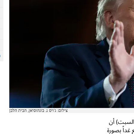
צילום: ג'ויס נ. בוגהוסיאן, הבית הלבן
السبت) أن
 غداً بصورة