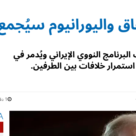
اق واليورانيوم سيُجمع
لبرنامج النووي الإيراني ويُدمر في
 استمرار خلافات بين الطرفين.
1 دقائق
A