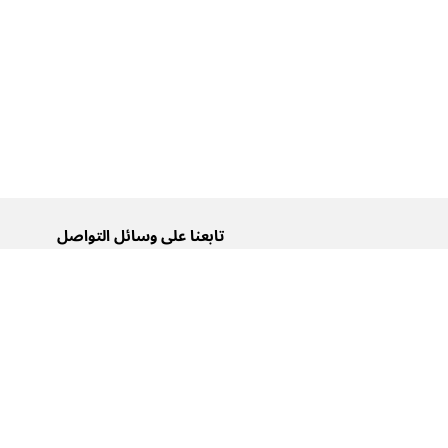
تابعنا على وسائل التواصل
تويتر
فيسبوك
إنستغرام
يوتيوب
تيك توك