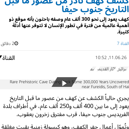
كشف كهف نادر من عصور ما قبل
التاريخ جنوب حيفا
كهف يعود إلى نحو 300 ألف عام وصفه باحثون بأنه موقع ذو
أهمية عالمية من فترة في تطور الإنسان لا تتوفر عنها أدلة
كثيرة.
القناة 7
2 دقائق
11.06.26, 10:52
إسرائيل
الآثار القديمة
حيفا
Rare Prehistoric Cave Dating Back Some 300,000 Years Uncovered
near Fureidis, South of Hai
يجري حالياً الكشف عن كهف من عصور ما قبل التاريخ
يعود إلى ما بين 400 ألف و250 ألف عام، في أطراف بلدة
الفريديس جنوب حيفا، قرب مفترق زخرون يعقوب.
وتُموّل أعمال حفر الكهف، وهو كبسولة زمنية بقيت مغلقة