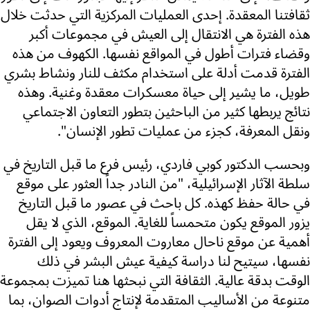
ثقافتنا المعقدة. إحدى العمليات المركزية التي حدثت خلال
هذه الفترة هي الانتقال إلى العيش في مجموعات أكبر
وقضاء فترات أطول في المواقع نفسها. الكهوف من هذه
الفترة قدمت أدلة على استخدام مكثف للنار ونشاط بشري
طويل، ما يشير إلى حياة معسكرات معقدة وغنية. وهذه
نتائج يربطها كثير من الباحثين بتطور التعاون الاجتماعي
ونقل المعرفة، كجزء من عمليات تطور الإنسان".
وبحسب الدكتور كوبي فاردي، رئيس فرع ما قبل التاريخ في
سلطة الآثار الإسرائيلية، "من النادر جداً العثور على موقع
في حالة حفظ كهذه. كل باحث في عصور ما قبل التاريخ
يزور الموقع يكون متحمساً للغاية. الموقع، الذي لا يقل
أهمية عن موقع ناحال معاروت المعروف ويعود إلى الفترة
نفسها، سيتيح لنا دراسة كيفية عيش البشر في ذلك
الوقت بدقة عالية. الثقافة التي نبحثها هنا تميزت بمجموعة
متنوعة من الأساليب المتقدمة لإنتاج أدوات الصوان، بما