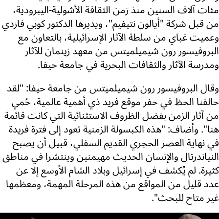
مئات آلاف السنين منذ زمن الثقافة الأشولية-اليبرودية،
من قبل شركة "أيالون نتيفيم"، ويديرها الدكتور كوبي فاردي
وعميت غباي من سلطة الآثار الإسرائيلية، بالتعاون مع
البروفيسور رون شيميلميتس من معهد زينمان للآثار
ومدرسة الآثار والثقافات البحرية في جامعة حيفا.
وقال البروفيسور رون شيميلميتس من جامعة حيفا: "لقد
حالفنا الحظ في حفر موقع فريد ذي أهمية عالمية، حُمي
من آثار الزمن بفضل الظروف الاستثنائية التي كانت قائمة
هنا". وأضاف: "هذه الكبسولة الزمنية تعود إلى فترة فريدة
في نهاية العصر الحجري القديم السفلي، قبيل أن يصبح
النياندرتال والإنسان الحديث مهيمنين وينتشرا في مناطق
كثيرة. لم يُكشف في إسرائيل وبلاد الشام الأوسع إلا عن
عدد قليل من المواقع من هذه المرحلة المهمة، ومعظمها
غير متاح للبحث".