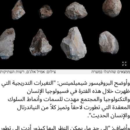
ממצאים שהתגלו במערה
צילום: אמיל אלג'ם, רשות העתיקות
وأوضح البروفيسور شيميلميتس: "التغيرات التدريجية التي
ظهرت خلال هذه الفترة في فسيولوجيا الإنسان
والتكنولوجيا والمجتمع مهدت للسمات وأنماط السلوك
المعقدة التي تطورت لاحقاً وتميز كلاً من النياندرتال
والإنسان الحديث".
وأضاف: "إلى حد ما، يمكن النظر إليها كبذور أدت إلى تطور