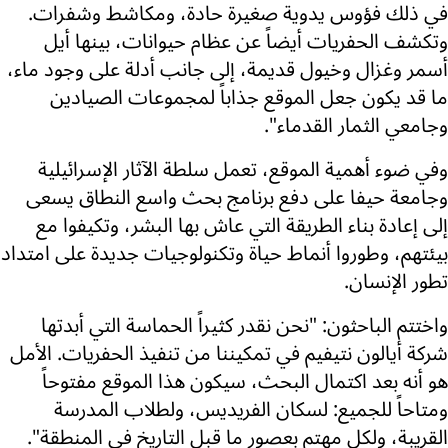
في ذلك فؤوس يدوية صغيرة حادة، ومكاشط وشفرات.
وتكشف الحفريات أيضاً عن عظام حيوانات، بينها أيل
أسمر وغزال وخيول قديمة، إلى جانب أدلة على وجود ماء،
ما قد يكون جعل الموقع جذاباً لمجموعات الصيادين
وجامعي الثمار القدماء".
وفي ضوء أهمية الموقع، تعمل سلطة الآثار الإسرائيلية
وجامعة حيفا على دفع برنامج بحث واسع النطاق يسعى
إلى إعادة بناء الطريقة التي عاش بها البشر، وتكيفوا مع
بيئتهم، وطوروا أنماط حياة وتكنولوجيات جديدة على امتداد
تطور الإنسان.
واختتم الباحثون: "نحن نقدر كثيراً الحماسة التي أبدتها
شركة أيالون نتيفيم في تمكيننا من تنفيذ الحفريات. الأمل
هو أنه بعد اكتمال البحث، سيكون هذا الموقع مفتوحاً
ومتاحاً للجميع: لسكان الفريديس، ولطلاب المدرسة
القريبة، ولكل مهتم بعصور ما قبل التاريخ في المنطقة".