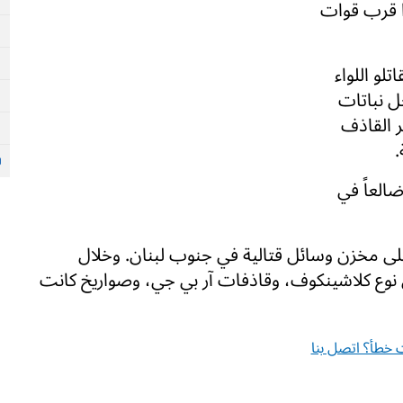
ن 35 إرهابياً عملوا قرب قوات
لو اللواء
ل نباتات
 القاذف
.
العاً في
نفذ مقاتلو اللواء 769 مداهمة على مخزن وسائل قتالية في جنوب لبنان. وخلال
وع كلاشينكوف، وقاذفات آر بي جي، وصواريخ كانت
خطأ؟ اتصل بنا