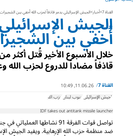
القناة 7
أخبار
الجيش الإسرائيلي يدمر قاذفاً لحزب الله أُخفي بين الشجيرات
الجيش الإسرائيلي ي
أُخفي بين الشجير
قاذفاً مضاداً للدروع لحزب الله و
القناة 7
11.06.26, 10:49
الجيش الإسرائيلي
جنوب لبنان
حزب الله
IDF takes out antitank missile launcher
تواصل قوات الفرقة 91 نشاطها العملياتي 
ضد منظمة حزب الله الإرهابية. ويفيد الجيش الإسر