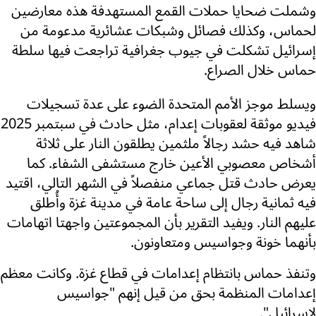
وشملت ضحايا حملات القمع المستهدفة هذه معارضين
لحماس، وكذلك فصائل وشبكات عشائرية مدعومة من
إسرائيل تشكلت في جيوب جغرافية تراجعت فيها سلطة
حماس خلال الصراع.
ويسلط موجز الأمم المتحدة الضوء على عدة تسجيلات
فيديو موثقة لعقوبات إعدام، مثل حادث في سبتمبر 2025
شاهد فيه حشد رجالاً ملثمين يطلقون النار على ثلاثة
أشخاص معصوبي الأعين خارج مستشفى الشفاء. كما
يعرض حادث قتل جماعي منفصلاً في الشهر التالي، اقتيد
فيه ثمانية رجال إلى ساحة عامة في مدينة غزة وأُطلق
عليهم النار. ويفيد التقرير بأن المجموعتين واجهتا اتهامات
بأنهما خونة وجواسيس ومتعاونون.
وتنفذ حماس بانتظام إعدامات في قطاع غزة. وكانت معظم
إعدامات المنظمة بحق من قيل إنهم "جواسيس
لإسرائيل".