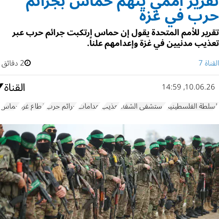
تقرير أممي يتهم حماس بجرائم
حرب في غزة
تقرير للأمم المتحدة يقول إن حماس ارتكبت جرائم حرب عبر
تعذيب مدنيين في غزة وإعدامهم علناً.
القناة 7
2 دقائق
10.06.26, 14:59
السلطة الفلسطينية
مستشفى الشفاء
تعذيب
إعدامات
جرائم حرب
قطاع غزة
حماس
ا