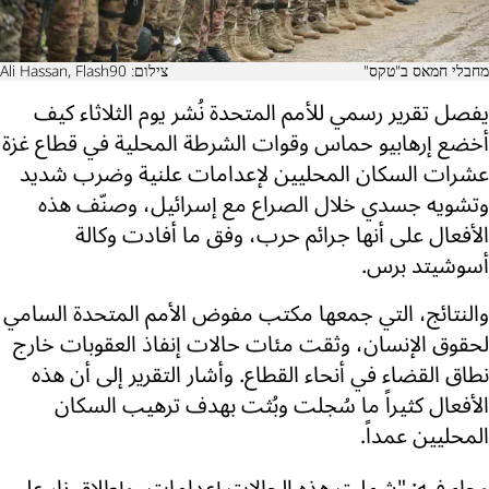
מחבלי חמאס ב"טקס"
צילום: Ali Hassan, Flash90
يفصل تقرير رسمي للأمم المتحدة نُشر يوم الثلاثاء كيف
أخضع إرهابيو حماس وقوات الشرطة المحلية في قطاع غزة
عشرات السكان المحليين لإعدامات علنية وضرب شديد
وتشويه جسدي خلال الصراع مع إسرائيل، وصنّف هذه
الأفعال على أنها جرائم حرب، وفق ما أفادت وكالة
أسوشيتد برس.
والنتائج، التي جمعها مكتب مفوض الأمم المتحدة السامي
لحقوق الإنسان، وثقت مئات حالات إنفاذ العقوبات خارج
نطاق القضاء في أنحاء القطاع. وأشار التقرير إلى أن هذه
الأفعال كثيراً ما سُجلت وبُثت بهدف ترهيب السكان
المحليين عمداً.