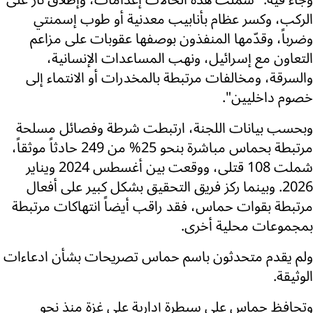
وجاء فيه: "شملت هذه الحالات إعدامات، وإطلاق نار على
الركب، وكسر عظام بأنابيب معدنية أو طوب إسمنتي
وضرباً، وقدّمها المنفذون بوصفها عقوبات على مزاعم
التعاون مع إسرائيل، ونهب المساعدات الإنسانية،
والسرقة، ومخالفات مرتبطة بالمخدرات أو الانتماء إلى
خصوم داخليين".
وبحسب بيانات اللجنة، ارتبطت شرطة وفصائل مسلحة
مرتبطة بحماس مباشرة بنحو 25% من 249 حادثاً موثقاً،
شملت 108 قتلى، ووقعت بين أغسطس 2024 ويناير
2026. وبينما ركز فريق التحقيق بشكل كبير على أفعال
مرتبطة بقوات حماس، فقد راقب أيضاً انتهاكات مرتبطة
بمجموعات محلية أخرى.
ولم يقدم متحدثون باسم حماس تصريحات بشأن ادعاءات
الوثيقة.
وتحافظ حماس على سيطرة إدارية على غزة منذ نحو