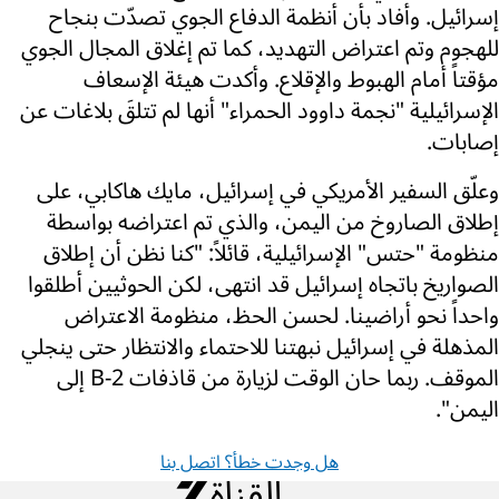
إسرائيل. وأفاد بأن أنظمة الدفاع الجوي تصدّت بنجاح
للهجوم وتم اعتراض التهديد، كما تم إغلاق المجال الجوي
مؤقتاً أمام الهبوط والإقلاع. وأكدت هيئة الإسعاف
الإسرائيلية "نجمة داوود الحمراء" أنها لم تتلقَ بلاغات عن
إصابات.
وعلّق السفير الأمريكي في إسرائيل، مايك هاكابي، على
إطلاق الصاروخ من اليمن، والذي تم اعتراضه بواسطة
منظومة "حتس" الإسرائيلية، قائلاً: "كنا نظن أن إطلاق
الصواريخ باتجاه إسرائيل قد انتهى، لكن الحوثيين أطلقوا
واحداً نحو أراضينا. لحسن الحظ، منظومة الاعتراض
المذهلة في إسرائيل نبهتنا للاحتماء والانتظار حتى ينجلي
الموقف. ربما حان الوقت لزيارة من قاذفات B-2 إلى
اليمن".
هل وجدت خطأ؟ اتصل بنا