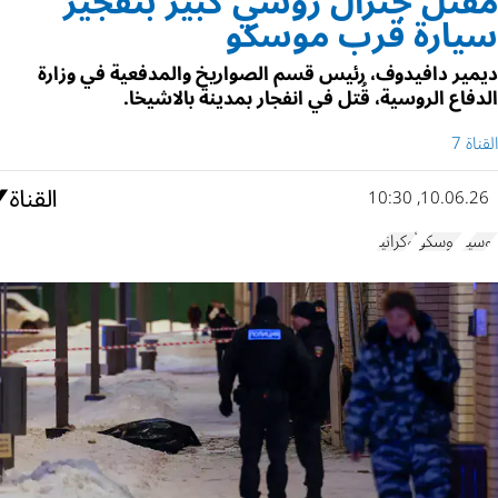
مقتل جنرال روسي كبير بتفجير
سيارة قرب موسكو
ديمير دافيدوف، رئيس قسم الصواريخ والمدفعية في وزارة
الدفاع الروسية، قُتل في انفجار بمدينة بالاشيخا.
القناة 7
10.06.26, 10:30
روسيا
موسكو
أوكرانيا