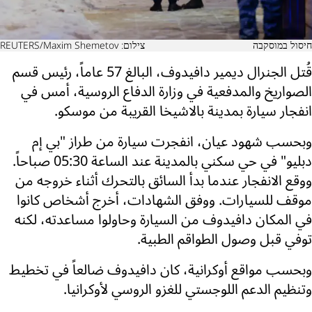
חיסול במוסקבה
צילום: REUTERS/Maxim Shemetov
قُتل الجنرال ديمير دافيدوف، البالغ 57 عاماً، رئيس قسم
الصواريخ والمدفعية في وزارة الدفاع الروسية، أمس في
انفجار سيارة بمدينة بالاشيخا القريبة من موسكو.
وبحسب شهود عيان، انفجرت سيارة من طراز "بي إم
دبليو" في حي سكني بالمدينة عند الساعة 05:30 صباحاً.
ووقع الانفجار عندما بدأ السائق بالتحرك أثناء خروجه من
موقف للسيارات. ووفق الشهادات، أخرج أشخاص كانوا
في المكان دافيدوف من السيارة وحاولوا مساعدته، لكنه
توفي قبل وصول الطواقم الطبية.
وبحسب مواقع أوكرانية، كان دافيدوف ضالعاً في تخطيط
وتنظيم الدعم اللوجستي للغزو الروسي لأوكرانيا.