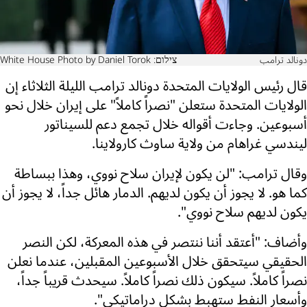
دونالد ترامب
צילום: White House Photo by Daniel Torok
قال رئيس الولايات المتحدة دونالد ترامب الليلة الثلاثاء إن
الولايات المتحدة ستعلن "نصراً كاملاً" على إيران خلال نحو
أسبوعين. وجاءت أقواله خلال تجمع دعم للسيناتور
ليندسي غراهام من ولاية ساوث كارولاينا.
وقال ترامب: "لن يكون لإيران سلاح نووي، وهذا ببساطة
كما هو. لا يجوز أن يكون لديهم. الدمار هائل جداً، لا يجوز أن
يكون لديهم سلاح نووي".
وأضاف: "أعتقد أننا ننتصر في هذه المعركة، لكن النصر
الحقيقي سيتحقق خلال الأسبوعين المقبلين، عندما نعلن
نصراً كاملاً. سيكون ذلك نصراً كاملاً. سيحدث قريباً جداً،
وأسعار النفط ستهبط بشكل دراماتيكي".