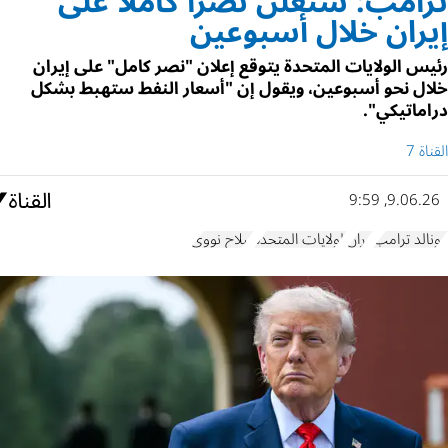
ترامب: سنعلن نصراً كاملاً على
إيران خلال أسبوعين
رئيس الولايات المتحدة يتوقع إعلان "نصر كامل" على إيران
خلال نحو أسبوعين، ويقول إن "أسعار النفط ستهبط بشكل
دراماتيكي".
القناة 7
9.06.26, 9:59
دونالد ترامب
إيران
الولايات المتحدة
سلاح نووي