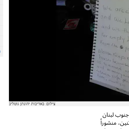
צילום: באדיבות יהונתן גוטליב
جنوب لبنان
 الاثنين، منشوراً