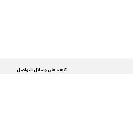
تابعنا على وسائل التواصل
تويتر
فيسبوك
إنستغرام
يوتيوب
تيك توك