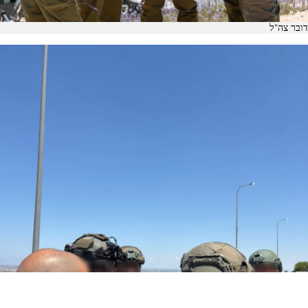
דובר צה"ל