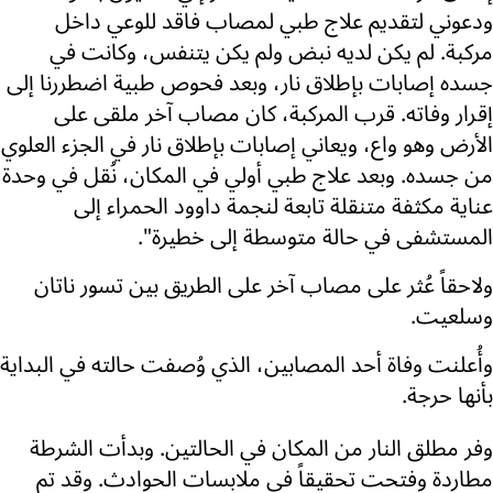
ودعوني لتقديم علاج طبي لمصاب فاقد للوعي داخل
مركبة. لم يكن لديه نبض ولم يكن يتنفس، وكانت في
جسده إصابات بإطلاق نار، وبعد فحوص طبية اضطررنا إلى
إقرار وفاته. قرب المركبة، كان مصاب آخر ملقى على
الأرض وهو واع، ويعاني إصابات بإطلاق نار في الجزء العلوي
من جسده. وبعد علاج طبي أولي في المكان، نُقل في وحدة
عناية مكثفة متنقلة تابعة لنجمة داوود الحمراء إلى
المستشفى في حالة متوسطة إلى خطيرة".
ولاحقاً عُثر على مصاب آخر على الطريق بين تسور ناتان
وسلعيت.
وأُعلنت وفاة أحد المصابين، الذي وُصفت حالته في البداية
بأنها حرجة.
وفر مطلق النار من المكان في الحالتين. وبدأت الشرطة
مطاردة وفتحت تحقيقاً في ملابسات الحوادث. وقد تم