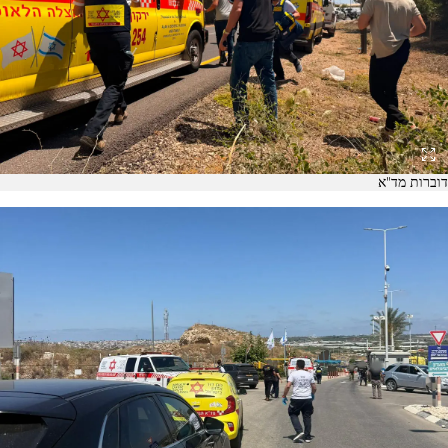
דוברות מד"א