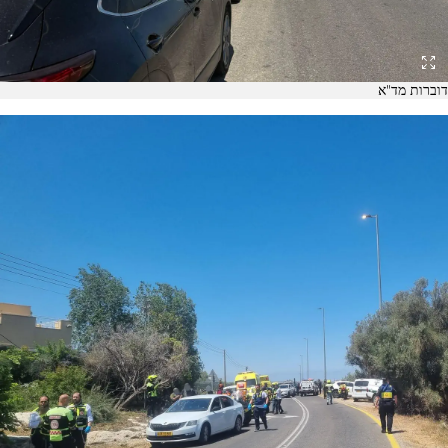
דוברות מד"א