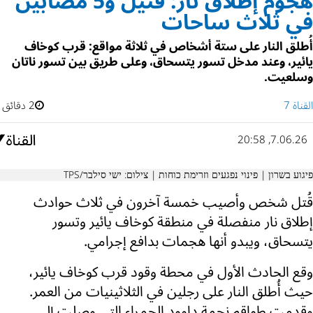
هجوم إطلاق نار: قتيل و5 مصابين
في ثلاث ساحات
أُطلق النار على ستة أشخاص في ثلاثة مواقع: قرب كوخاف
يائير، وعند مدخل تسور يتسحاق، وعلى طريق بين تسور ناتان
وسلعيت.
القناة 7
2 دقائق
7.06.26, 20:58
פיגוע בשרון | פינוי נפגעים וזרימת כוחות | צילום: ישי סילבר/TPS
قُتل شخص وأصيب خمسة آخرون في ثلاث حوادث
إطلاق نار منفصلة في منطقة كوخاف يائير وتسور
يتسحاق، ويبدو أنها هجمات بدافع إجرامي.
وقع الحادث الأول في محطة وقود قرب كوخاف يائير،
حيث أُطلق النار على رجلين في الثلاثينيات من العمر.
وقدمت طواقم نجمة داوود الحمراء التي وصلت إلى