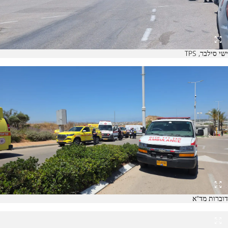
ישי סילבר, TPS
דוברות מד"א