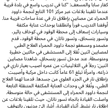
كفار سابا والمسعف: "كنا في تدريب واسع في بلدة قريبة
عندما تلقينا بلاغات عبر مركز 101 التابع لنجمة داوود
الحمراء عن مصابين بإطلاق نار في عدة ساحات قريبة منا.
أوقفنا التدريب فوراً وانطلقنا بوحدات عناية مكثفة
وسيارات إسعاف إلى محطة الوقود في كوخاف يائير،
وتسور يتسحاق، وتسور ناتان. في محطة الوقود، قدم
مضمدو ومسعفو نجمة داوود الحمراء العلاج الطبي
لمصابين اثنين نُقلا إلى المستشفى في حالتين خطيرة
ومتوسطة. عند مدخل تسور يتسحاق، شاهدنا مصابين
اثنين: رجلاً في الثلاثينيات من عمره أصيب بعيار ناري في
ذراعه، وامرأة تبلغ 61 عاماً كانت داخل مركبة وأصيبت
بإطلاق نار في الجزء العلوي من جسدها. قدمنا لهما العلاج
الطبي، ونُقلا في وحدات العناية المكثفة المتنقلة التابعة
لنجمة داوود الحمراء إلى المستشفى في حالة متوسطة.
واصلت القيادة باتجاه تسور ناتان، حيث تلقينا بلاغات عن
إطلاق نار نشط. أثناء القيادة، أشار إليّ مدنيون بالتوقف