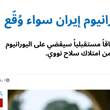
يوم إيران سواء وُقّع
قاً مستقبلياً سيقضي على اليورانيوم
ن امتلاك سلاح نووي.
1 دقائق
A