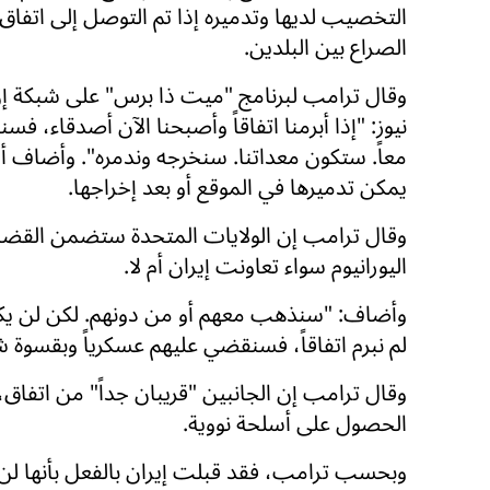
التخصيب لديها وتدميره إذا تم التوصل إلى اتفاق ل
الصراع بين البلدين.
وقال ترامب لبرنامج "ميت ذا برس" على شبكة 
نيوز: "إذا أبرمنا اتفاقاً وأصبحنا الآن أصدقاء، ف
معاً. ستكون معداتنا. سنخرجه وندمره". وأضاف أن
يمكن تدميرها في الموقع أو بعد إخراجها.
وقال ترامب إن الولايات المتحدة ستضمن القضا
اليورانيوم سواء تعاونت إيران أم لا.
وأضاف: "سنذهب معهم أو من دونهم. لكن لن يكون ل
لم نبرم اتفاقاً، فسنقضي عليهم عسكرياً وبقسوة ش
وقال ترامب إن الجانبين "قريبان جداً" من اتفاق، 
الحصول على أسلحة نووية.
وبحسب ترامب، فقد قبلت إيران بالفعل بأنها لن 