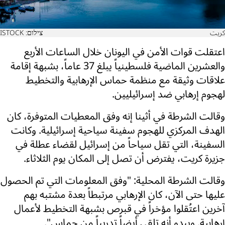
كريت
צילום: ISTOCK
اعتقلت قوات الأمن في اليونان خلال الساعات الأربع
والعشرين الماضية فلسطينياً يبلغ 37 عاماً، بشبهة إقامة
علاقات وثيقة مع منظمة حماس الإرهابية والتخطيط
لهجوم إرهابي ضد إسرائيليين.
وقالت الشرطة في أثينا إنه وفق المعطيات المتوفرة، كان
الهدف المركزي للهجوم سفينة سياحية إسرائيلية. وكانت
السفينة، التي تقل سياحاً من إسرائيل لقضاء عطلة في
جزيرة كريت، يفترض أن تصل إلى المكان يوم الثلاثاء.
وقالت الشرطة المحلية: "وفق المعلومات التي تم الحصول
عليها حتى الآن، كان الإرهابي مرتبطاً بعدة مشتبه بهم
آخرين اعتُقلوا مؤخراً في قبرص بشبهة التخطيط لأعمال
إرهابية. ويبدو أنه تلقى أيضاً تدريباً من حماس".