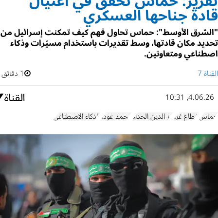
تقرير: حماس تحقق في اغتيال
قادة جناحها العسكري
"الشرق الأوسط": حماس تحاول فهم كيف تمكنت إسرائيل من
تحديد مكان قادتها، وسط تقديرات باستخدام مسيّرات وذكاء
اصطناعي ومتعاونين.
القناة 7
1 دقائق
4.06.26, 10:31
حماس
قطاع غزة
عز الدين الحداد
محمد عودة
الذكاء الاصطناعي