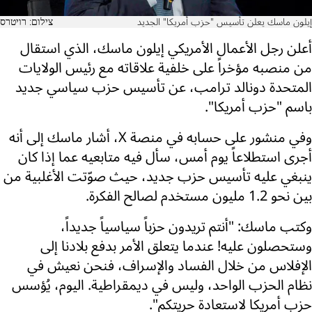
إيلون ماسك يعلن تأسيس "حزب أمريكا" الجديد
צילום: רויטרס
أعلن رجل الأعمال الأمريكي إيلون ماسك، الذي استقال
من منصبه مؤخراً على خلفية علاقاته مع رئيس الولايات
المتحدة دونالد ترامب، عن تأسيس حزب سياسي جديد
باسم "حزب أمريكا".
وفي منشور على حسابه في منصة X، أشار ماسك إلى أنه
أجرى استطلاعاً يوم أمس، سأل فيه متابعيه عما إذا كان
ينبغي عليه تأسيس حزب جديد، حيث صوّتت الأغلبية من
بين نحو 1.2 مليون مستخدم لصالح الفكرة.
وكتب ماسك: "أنتم تريدون حزباً سياسياً جديداً،
وستحصلون عليه! عندما يتعلق الأمر بدفع بلادنا إلى
الإفلاس من خلال الفساد والإسراف، فنحن نعيش في
نظام الحزب الواحد، وليس في ديمقراطية. اليوم، يُؤسس
حزب أمريكا لاستعادة حريتكم".