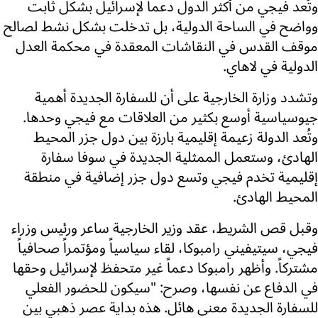
وتُعد فيجي من أكثر الدول دعماً لإسرائيل بشكل ثابت
وواضح في الساحة الدولية، بل تدخلت بشكل نشط لصالح
موقف القدس في النقاشات المعقدة في محكمة العدل
الدولية في لاهاي.
وتشدد وزارة الخارجية على أن للسفارة الجديدة أهمية
جيوسياسية أوسع بكثير من العلاقات مع فيجي وحدها.
وتُعد الدولة زعيمة إقليمية بارزة بين دول جزر المحيط
الهادئ، وستعمل الممثلية الجديدة في سوفا سفارة
إقليمية تخدم فيجي وتسع دول جزر إضافية في منطقة
المحيط الهادئ.
وقبل قص الشريط، عقد وزير الخارجية ساعر ورئيس وزراء
فيجي، سيتيفيني رامبوكا، لقاء سياسياً ومؤتمراً صحافياً
مشتركاً. وأظهر رامبوكا دعماً غير متحفظ لإسرائيل وحقها
في الدفاع عن نفسها، وصرح: "سيكون للحضور الفعلي
للسفارة الجديدة معنى هائل. هذه بداية عصر ذهبي بين