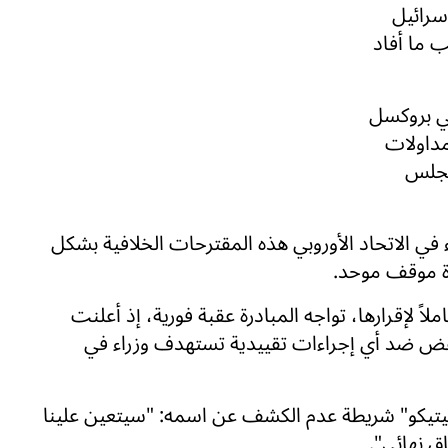
سرائيل
ب ما أفاد
ي بروكسل
مداولات
مجلس
 يناقش سفراء الدول الـ27 الأعضاء في الاتحاد الأوروبي هذه المقترحات الخلافية بشكل
رة موقف موحد.
لاً لإقرارها، تواجه المبادرة عقبة فورية، إذ أعلنت
نقض ضد أي إجراءات تقييدية تستهدف وزراء في
ليتيكو" شريطة عدم الكشف عن اسمه: "سيتعين علينا
ق نهائي".