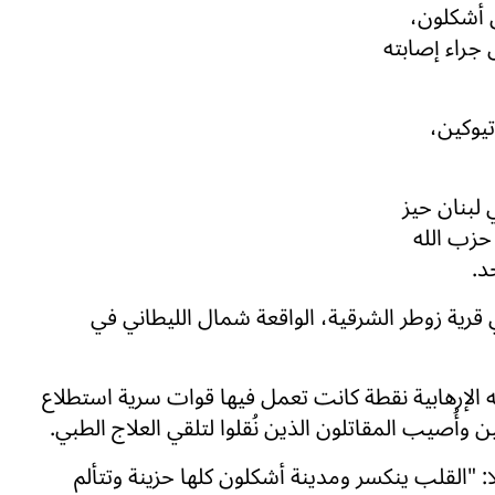
غ من العمر 21 عاما من أشكلون،
 استطلاع غفعاتي (846)، قُتل جراء إصابته
يوكين،
 لبنان حيز
ام حزب الله
د.
الحادث مساء أمس قرب الساعة 22:30 في قرية زوطر الشرقية، الواقعة شمال الليطاني في
لإرهابية نقطة كانت تعمل فيها قوات سرية استطلاع
 وأُصيب المقاتلون الذين نُقلوا لتلقي العلاج الطبي.
ا: "القلب ينكسر ومدينة أشكلون كلها حزينة وتتألم