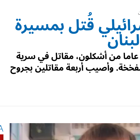
ن
ائيلي قُتل بمسيرة
بنان
لرقيب أول ميخائيل تيوكين، 21 عاما من أشكلون، مقاتل في سرية
فخخة. وأصيب أربعة مقاتلين بجروح
A