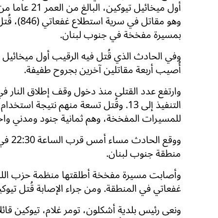
أول ميخائيل تيوكين، البال
وهو مقاتل في سرية
بمسيرة مفخخة في جنوب لبنان.
وفي الحادث الذي قُتل فيه الرقيب أول ميخائيل ت
أُصيب أربعة مقاتلين آخرين بجروح طفيفة.
وارتفع عدد القتلى منذ دخول وقف إطلاق النار في
التنفيذ إلى 13. وقُتل تسعة منهم نتيجة استخد
للمسيرات المفخخة، وهم ثمانية جنود ومدني واح
ووقع 
منطقة جنوب لبنان.
وأصابت مسيرة مفخخة أطلقتها منظمة حزب الله ا
غفعاتي في المنطقة. ومن جراء الإصابة قُتل تيوكين
ونعى رئيس بلدية أشكلون، تومر غلام، تيوكين قائل