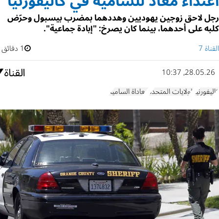
اعتداء معاد للسامية في كاليفورنيا
رجل لاحق زوجين يهوديين وهددهما بمضرب بيسبول وحرّض
كلبه على أحدهما، بينما كان يصرخ: "إبادة جماعية".
القناة 7
1 دقائق
28.05.26, 10:37
كاليفورنيا
الولايات المتحدة
معاداة السامية