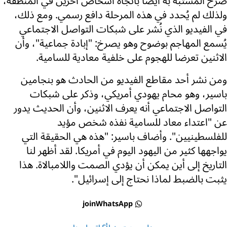
صرخ المشتبه به أيضا باتجاه أشخاص آخرين في المنطقة،
ولذلك لم يُحدد في هذه المرحلة دافع رسمي. ومع ذلك،
في الفيديو الذي نُشر على شبكات التواصل الاجتماعي
يُسمع المهاجم بوضوح وهو يصرخ: "إبادة جماعية"، وأن
الاثنين تعرضا للهجوم على خلفية معادية للسامية.
ومن نشر أحد مقاطع الفيديو من الحادث هو بنجامين
باسير، وهو محام يهودي أمريكي، وذكر على شبكات
التواصل الاجتماعي أنه يعرف الاثنين، وأن الحديث يدور
عن "اعتداء معاد للسامية نفذه شخص مؤيد
للفلسطينيين". وأضاف باسير: "هذه هي الحقيقة التي
يواجهها كثير من اليهود اليوم في أمريكا. لقد أظهر لنا
التاريخ إلى أين يمكن أن يؤدي الصمت واللامبالاة. هذا
يثبت بالضبط لماذا نحتاج إلى إسرائيل".
joinWhatsApp