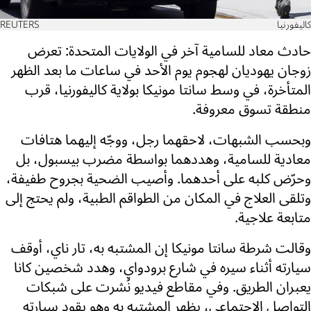
كاليفورنيا
REUTERS
حادث معاد للسامية آخر في الولايات المتحدة: تعرض
زوجان يهوديان لهجوم يوم الأحد في ساعات ما بعد الظهر
المتأخرة، في وسط سانتا مونيكا بولاية كاليفورنيا، قرب
منطقة تسوق معروفة.
وبحسب الشبهات، لاحقهما رجل، ووجّه إليهما هتافات
معادية للسامية، وهددهما بواسطة مضرب بيسبول، بل
وحرّض كلبه على أحدهما. وأصيب الضحية بجروح طفيفة،
وتلقى العلاج في المكان من الطواقم الطبية، ولم يحتج إلى
متابعة علاجية.
وقالت شرطة سانتا مونيكا إن المشتبه به، تار ناي، أوقف
سيارته أثناء سيره في شارع برودواي، وهدد شخصين كانا
يعبران الطريق. وفي مقاطع فيديو نُشرت على شبكات
التواصل الاجتماعي، يظهر المشتبه به وهو يقود سيارته