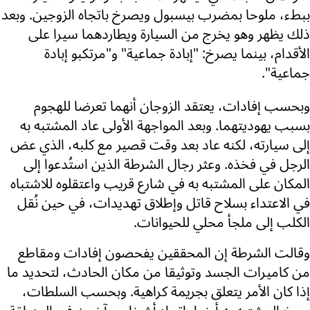
ببطء، ملوحا بمضرب بيسبول ويصرخ باتجاه الزوجين. وبعد
ذلك يظهر وهو يخرج من السيارة ويطاردهما سيرا على
الأقدام، بينما يصرخ: "إبادة جماعية" و"مرتكبو إبادة
جماعية".
وبحسب إفادات، يعتقد الزوجان أنهما تعرضا للهجوم
بسبب يهوديتهما. وبعد المواجهة الأولى عاد المشتبه به
إلى سيارته، لكنه عاد بعد وقت قصير مع كلبه، الذي عض
الرجل في فخذه. وعثر رجال الشرطة الذين استُدعوا إلى
المكان على المشتبه به في شارع قريب واعتقلوه للاشتباه
في الاعتداء بسلاح قاتل وإطلاق تهديدات، في حين نُقل
الكلب إلى ملجأ محلي للحيوانات.
وقالت الشرطة إن المحققين يفحصون إفادات ومقاطع
من كاميرات الجسد وتوثيقا من مكان الحادث، لتحديد ما
إذا كان الأمر يتعلق بجريمة كراهية. وبحسب السلطات،