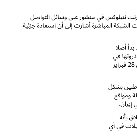
نترنت نتبلوكس في منشور على وسائل التواصل
ات الشبكة المباشرة أشارت إلى أن استعادة جزئية
بدأ أصلا
روتها في
مطلع يناير. ورُفع الإغلاق مؤقتا، ثم أُعيد فرضه في 28 فبراير
اطنين بشكل
ة ومواقع
إيران.
لاق بأنه
جلات في أي