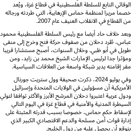
الوقائي التابع للسلطة الفلسطينية في قطاع غزة، ويُعد
خصما مريرا لمنظمة حماس الإرهابية، التي طردته ورجاله
من القطاع في الانقلاب العنيف عام 2007.
وبعد خلاف حاد أيضا مع رئيس السلطة الفلسطينية محمود
عباس، طُرد دحلان من صفوف حركة فتح وخرج إلى منفى
طويل في أبو ظبي. وخلال السنوات، أصبح مستشارا قريبا
ومؤثرا جدا لرئيس الإمارات الشيخ محمد بن زايد، ومن
مقر إقامته يدير شبكة واسعة من العلاقات السياسية.
وفي يوليو 2024، ذكرت صحيفة وول ستريت جورنال
الأمريكية أن مسؤولين في الولايات المتحدة وإسرائيل
ودول عربية اعتبروا دحلان المرشح الأبرز والأكثر توافقا لتولي
السيطرة المدنية والأمنية في قطاع غزة في اليوم التالي
لإسقاط حكم حماس، خصوصا بسبب قدرته المثبتة على
إدارة قوات أمن مسلحة والدعم الاقتصادي الكبير الذي
يتوقع أن يحصل عليه من دول الخليج.