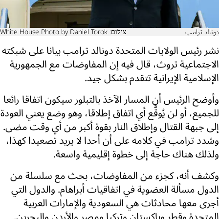
دونالد ترامب
צילום: White House Photo by Daniel Torok
نشر رئيس الولايات المتحدة دونالد ترامب بيانا على شبكته
الاجتماعية تروث، قال فيه إن المفاوضات مع الجمهورية
الإسلامية الإيرانية تتقدم بشكل جيد.
وأوضح الرئيس أن المسار الآخذ بالتبلور سيكون اتفاقا رائعا
للجميع، أو لن يُوقَّع أي اتفاق إطلاقا، وهو وضع يعني العودة
إلى جبهة القتال وإطلاق النار بقوة أكبر من أي وقت مضى.
وشدد ترامب في كلامه على أن أحدا لا يريد تصعيدا كهذا،
ولذلك هناك حاجة إلى خطوة إقليمية واسعة.
وكشف أنه، كجزء من المفاوضات، بحث مع سلسلة من
الدول مسألة العضوية في اتفاقيات أبراهام. والدول التي
أجرى معها محادثات هي السعودية والإمارات العربية
المتحدة وقطر وباكستان وتركيا ومصر والأردن والبحرين.