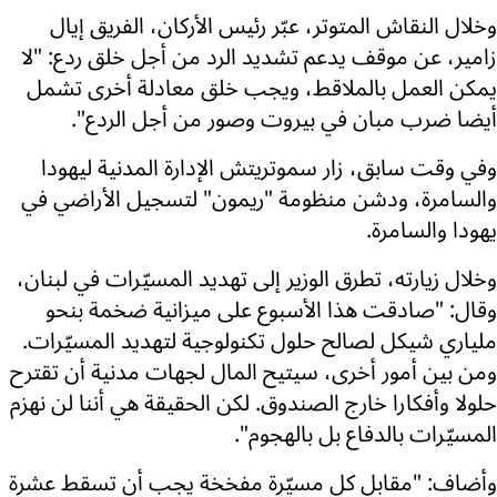
وخلال النقاش المتوتر، عبّر رئيس الأركان، الفريق إيال
زامير، عن موقف يدعم تشديد الرد من أجل خلق ردع: "لا
يمكن العمل بالملاقط، ويجب خلق معادلة أخرى تشمل
أيضا ضرب مبان في بيروت وصور من أجل الردع".
وفي وقت سابق، زار سموتريتش الإدارة المدنية ليهودا
والسامرة، ودشن منظومة "ريمون" لتسجيل الأراضي في
يهودا والسامرة.
وخلال زيارته، تطرق الوزير إلى تهديد المسيّرات في لبنان،
وقال: "صادقت هذا الأسبوع على ميزانية ضخمة بنحو
ملياري شيكل لصالح حلول تكنولوجية لتهديد المسيّرات.
ومن بين أمور أخرى، سيتيح المال لجهات مدنية أن تقترح
حلولا وأفكارا خارج الصندوق. لكن الحقيقة هي أننا لن نهزم
المسيّرات بالدفاع بل بالهجوم".
وأضاف: "مقابل كل مسيّرة مفخخة يجب أن تسقط عشرة