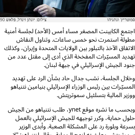
סמוטריץ' ונתניהו
צילום: יונתן זינדל, פלאש 90
اجتمع الكابينت المصغر مساء أمس (الأحد) لجلسة أمنية
مطولة استمرت نحو خمس ساعات. وتناول النقاش
الاتفاق الآخذ بالتبلور بين الولايات المتحدة وإيران، وكذلك
تهديد المسيّرات المفخخة الذي أدى إلى مقتل عدد من
جنود الجيش الإسرائيلي في جبهة لبنان.
وخلال الجلسة، نشب جدال حاد بشأن الرد على تهديد
المسيّرات بين رئيس الوزراء الإسرائيلي بنيامين نتنياهو
ووزير المالية بتسلئيل سموتريتش.
وبحسب ما نشره موقع ynet، طلب نتنياهو من الجيش
حلول حماية، وكرر توجيهه للجيش الإسرائيلي بالعمل
بسرعة وبلورة رد على المشكلة الصعبة. وأبدى الوزير