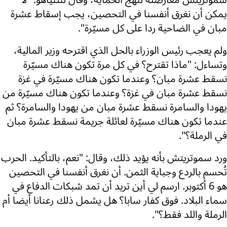
سموتريتش معارضته لنهج الحماية، وقال لنتنياهو: "لا
يمكن أن نغرق أنفسنا في التحصين، يجب إسقاط عشرة
مبان في الضاحية ردا على كل مسيّرة".
ولم يعجب رئيس الوزراء بالحل الذي اقترحه وزير المالية،
وتساءل: "ماذا تقترح؟ في كل مرة تكون هناك مسيّرة
نسقط عشرة مبان؟ وعندما تكون هناك مسيّرة في غزة
نسقط عشرة مبان في غزة؟ وعندما تكون هناك مسيّرة من
يهودا والسامرة نسقط عشرة مبان من يهودا والسامرة؟ ثم
عندما تكون هناك مسيّرة لعائلة جريمة نسقط عشرة مبان
في الرملة؟".
ورد سموتريتش بأنه يؤيد ذلك، وقال: "نعم، بالتأكيد. الحرب
تُحسم بالردع وجباية الثمن. أن نغرق أنفسنا في التحصين
هو 6 أكتوبر. ارسم لي أين تريد أن تمد شبكات الدفاع في
سماء البلاد. فوق كفار سابا؟ هل يشمل ذلك رعنانا أيضا أم
الرملة واللد فقط؟".