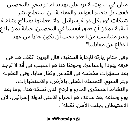
مبان في بيروت. لا نرد على تهديد استراتيجي بالتحصين
فقط، بل بتغيير القواعد والمعادلة. لن نستطيع نشر
شبكات فوق كل دولة إسرائيل، ولا تغطيتها بمدافع رشاشة
آلية. لا يمكن أن نغرق أنفسنا في التحصين. جباية ثمن رادع
وغير متناسب من العدو يجب أن تكون جزءا من جهد
الدفاع عن مقاتلينا".
وفي ختام زيارته للإدارة المدنية، قال الوزير: "نقف هنا في
فرقة يهودا والسامرة. وجودنا هنا هو السبب في أنه لا توجد
بعد مسيّرات مفخخة في القدس وكفار سابا، وفي العفولة
وبئر السبع. التمسك الفعلي بالأرض، والاستخبارات،
والنشاط العسكري الحازم والردع الذي نخلقه هنا، يوما بعد
يوم وساعة بعد ساعة، هو الحزام الأمني لدولة إسرائيل، لأن
الاستيطان يجلب الأمن. نقطة".
joinWhatsApp