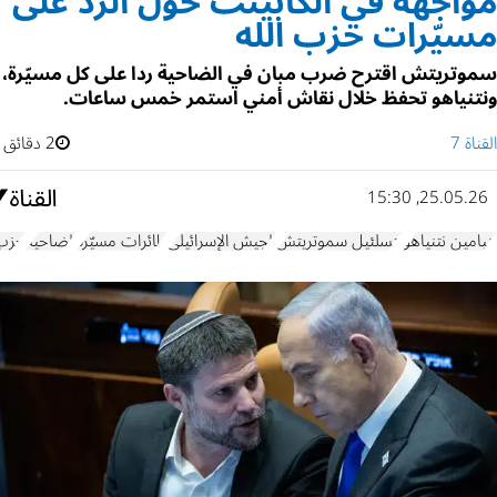
مواجهة في الكابينت حول الرد على
مسيّرات حزب الله
سموتريتش اقترح ضرب مبان في الضاحية ردا على كل مسيّرة،
ونتنياهو تحفظ خلال نقاش أمني استمر خمس ساعات.
القناة 7
2 دقائق
25.05.26, 15:30
بنيامين نتنياهو
بتسلئيل سموتريتش
الجيش الإسرائيلي
طائرات مسيّرة
الضاحية
حزب 