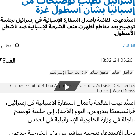
إسرائيل تطلب توضيحات من
إسبانيا بشأن أسطول غزة
استُدعيت القائمة بأعمال السفارة الإسبانية في إسرائيل لجلسة
توضيح بعد مقاطع أظهرت عنف الشرطة الإسبانية ضد ناشطي
الأسطول.
القناة 7
1 دقائق
24.05.26, 18:32
إسرائيل
إسبانيا
جدعون ساعر
وزارة الخارجية الإسرائيلية
Clashes Erupt at Bilbao Airport as Gaza Flotilla Activists Detained by
Police | World News
استُدعيت القائمة بأعمال السفارة الإسبانية في إسرائيل،
فرانسيسكا بيدروس، اليوم (الأحد)، إلى جلسة توضيح
عاجلة في وزارة الخارجية الإسرائيلية في القدس.
وجاء الاستدعاء بتوجيه مباشر من وزير الخارجية جدعون