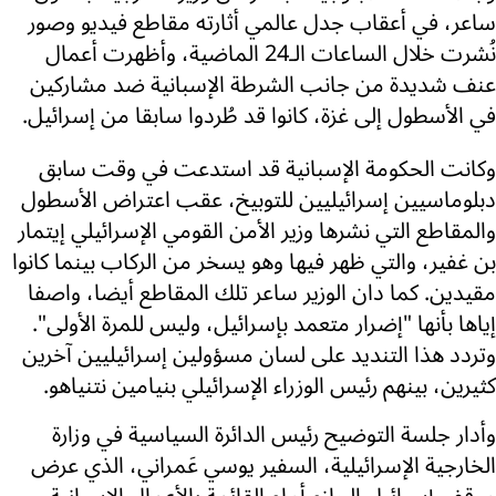
ساعر، في أعقاب جدل عالمي أثارته مقاطع فيديو وصور
نُشرت خلال الساعات الـ24 الماضية، وأظهرت أعمال
عنف شديدة من جانب الشرطة الإسبانية ضد مشاركين
في الأسطول إلى غزة، كانوا قد طُردوا سابقا من إسرائيل.
وكانت الحكومة الإسبانية قد استدعت في وقت سابق
دبلوماسيين إسرائيليين للتوبيخ، عقب اعتراض الأسطول
والمقاطع التي نشرها وزير الأمن القومي الإسرائيلي إيتمار
بن غفير، والتي ظهر فيها وهو يسخر من الركاب بينما كانوا
مقيدين. كما دان الوزير ساعر تلك المقاطع أيضا، واصفا
إياها بأنها "إضرار متعمد بإسرائيل، وليس للمرة الأولى".
وتردد هذا التنديد على لسان مسؤولين إسرائيليين آخرين
كثيرين، بينهم رئيس الوزراء الإسرائيلي بنيامين نتنياهو.
وأدار جلسة التوضيح رئيس الدائرة السياسية في وزارة
الخارجية الإسرائيلية، السفير يوسي عَمراني، الذي عرض